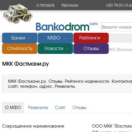
USD 78,03
(-0,4
О ПРОЕКТЕ
РЕКЛАМА
КОНТАКТЫ
Банки
МФО
Рейтинги
﹀
﹀
﹀
Отчетность
Новости
Отзывы
Главная
/
Микрофинансовые организации (МФО)
/
МКК Фастма
﹀
МКК Фастмани.ру
МКК Фастмани.ру. Отзывы. Рейтинги надежности. Контакт
сайт, телефон, адрес. Реквизиты.
О МФО
Реквизиты
Сайт
Отзывы
Сокращенное наименование
ООО МКК "Фастман