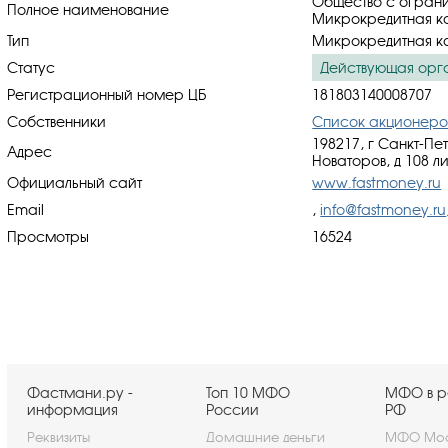
Общество с ограни
Полное наименование
Микрокредитная к
Тип
Микрокредитная к
Статус
Действующая орг
Регистрационный номер ЦБ
181803140008707
Собственники
Список акционеро
198217, г Санкт-Пе
Адрес
Новаторов, д 108 л
Официальный сайт
www.fastmoney.ru
Email
,
info@fastmoney.ru
Просмотры
16524
Фастмани.ру -
Топ 10 МФО
МФО в р
информация
России
РФ
Реквизиты
Домашние деньги
МФО Мос