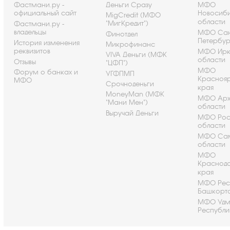
Фастмани.ру -
Деньги Сразу
МФО
официальный сайт
Новосиб
MigCredit (МФО
области
"МигКредит")
Фастмани.ру -
владельцы
МФО Сан
Финотдел
Петербу
История изменения
Микрофинанс
реквизитов
МФО Ирк
VIVA Деньги (МФК
области
Отзывы
"ЦФП")
МФО
Форум о банках и
УГФПМП
Красноя
МФО
Срочноденьги
края
MoneyMan (МФК
МФО Арх
"Мани Мен")
области
Выручай Деньги
МФО Рос
области
МФО Са
области
МФО
Краснод
края
МФО Рес
Башкорт
МФО Удм
Республи