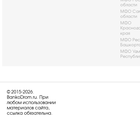
области
МФО Са
области
МФО
Краснод
края
МФО Рес
Башкорт
МФО Удм
Республи
© 2015-2026.
BankoDrom.ru. При
любом использовании
материалов сайта,
ссылка обязательна.