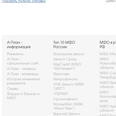
Показать полную справку
Дата 
А-План -
Топ 10 МФО
МФО в р
информация
России
РФ
Реквизиты
Домашние деньги
МФО Мос
А-План -
Деньги Сразу
МФО
официальный сайт
Новосиб
MigCredit (МФО
области
"МигКредит")
А-План - телефон
МФО Сан
А-План - владельцы
Финотдел
Петербу
История изменения
Микрофинанс
МФО Ирк
реквизитов
VIVA Деньги (МФК
области
"ЦФП")
Отзывы
МФО
Форум о банках и
УГФПМП
Красноя
МФО
Срочноденьги
края
MoneyMan (МФК
МФО Арх
"Мани Мен")
области
Выручай Деньги
МФО Рос