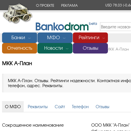
USD 78,03
(-0,4
О ПРОЕКТЕ
РЕКЛАМА
КОНТАКТЫ
Банки
МФО
Рейтинги
﹀
﹀
﹀
Отчетность
Новости
Отзывы
Главная
/
Микрофинансовые организации (МФО)
/
МКК А-План
﹀
МКК А-План
МКК А-План. Отзывы. Рейтинги надежности. Контактная ин
телефон, адрес. Реквизиты.
О МФО
Реквизиты
Сайт
Телефон
Отзывы
Сокращенное наименование
ООО МКК "А-План"