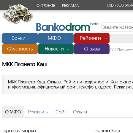
USD 78,03
(-0,4
О ПРОЕКТЕ
РЕКЛАМА
КОНТАКТЫ
Банки
МФО
Рейтинги
﹀
﹀
﹀
Отчетность
Новости
Отзывы
Главная
/
Микрофинансовые организации (МФО)
/
МКК Планет
﹀
МКК Планета Кэш
МКК Планета Кэш. Отзывы. Рейтинги надежности. Контактна
информация: официальный сайт, телефон, адрес. Реквизит
О МФО
Реквизиты
Сайт
Отзывы
Торговая марка
Планета Кэш