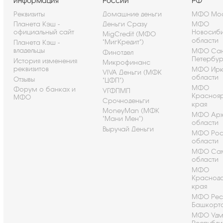
информация
России
РФ
Реквизиты
Домашние деньги
МФО Мос
Планета Кэш -
Деньги Сразу
МФО
официальный сайт
Новосиб
MigCredit (МФО
области
"МигКредит")
Планета Кэш -
владельцы
МФО Сан
Финотдел
Петербу
История изменения
Микрофинанс
реквизитов
МФО Ирк
VIVA Деньги (МФК
области
Отзывы
"ЦФП")
МФО
Форум о банках и
УГФПМП
Красноя
МФО
Срочноденьги
края
MoneyMan (МФК
МФО Арх
"Мани Мен")
области
Выручай Деньги
МФО Рос
области
МФО Са
области
МФО
Краснод
края
МФО Рес
Башкорт
МФО Удм