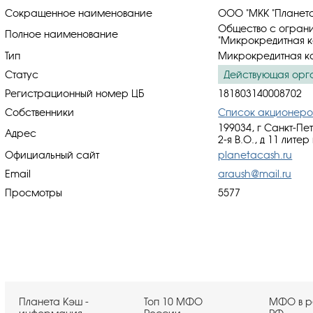
Сокращенное наименование
ООО "МКК "Планет
Общество с ограни
Полное наименование
"Микрокредитная к
Тип
Микрокредитная к
Статус
Действующая орг
Регистрационный номер ЦБ
181803140008702
Собственники
Список акционеро
199034, г Санкт-Пе
Адрес
2-я В.О., д 11 литер
Официальный сайт
planetacash.ru
Email
araush@mail.ru
Просмотры
5577
Планета Кэш -
Топ 10 МФО
МФО в р