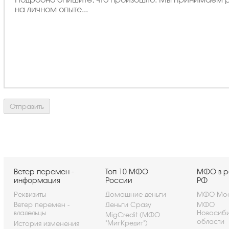
Ветер перемен -
Топ 10 МФО
МФО в р
информация
России
РФ
Реквизиты
Домашние деньги
МФО Мос
Ветер перемен -
Деньги Сразу
МФО
владельцы
Новосиб
MigCredit (МФО
области
"МигКредит")
История изменения