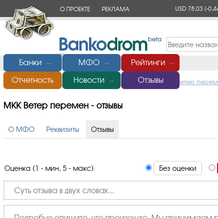
USD 78,03
(-0,4
О ПРОЕКТЕ
РЕКЛАМА
КОНТАКТЫ
Банки
МФО
Рейтинги
﹀
﹀
﹀
Отчетность
Новости
Отзывы
Главная
/
Микрофинансовые организации (МФО)
/
Ветер пере
﹀
МКК Ветер перемен - отзывы
О МФО
Реквизиты
Отзывы
Оценка (1 - мин, 5 - макс):
Без оценки