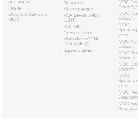
реквизитов
МФО Сан
Финотдел
Петербу
Отзывы
Микрофинанс
МФО Ирк
Форум о банках и
VIVA Деньги (МФК
области
МФО
"ЦФП")
МФО
УГФПМП
Красноя
Срочноденьги
края
MoneyMan (МФК
МФО Арх
"Мани Мен")
области
Выручай Деньги
МФО Рос
области
МФО Са
области
МФО
Краснод
края
МФО Рес
Башкорт
МФО Удм
Республи