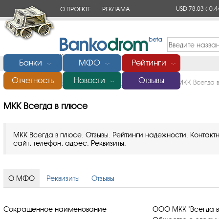
USD 78,03
(-0,4
О ПРОЕКТЕ
РЕКЛАМА
КОНТАКТЫ
Банки
МФО
Рейтинги
﹀
﹀
﹀
Отчетность
Новости
Отзывы
Главная
/
Микрофинансовые организации (МФО)
/
МКК Всегда 
﹀
МКК Всегда в плюсе
МКК Всегда в плюсе. Отзывы. Рейтинги надежности. Конта
сайт, телефон, адрес. Реквизиты.
О МФО
Реквизиты
Отзывы
Сокращенное наименование
ООО МКК "Всегда в