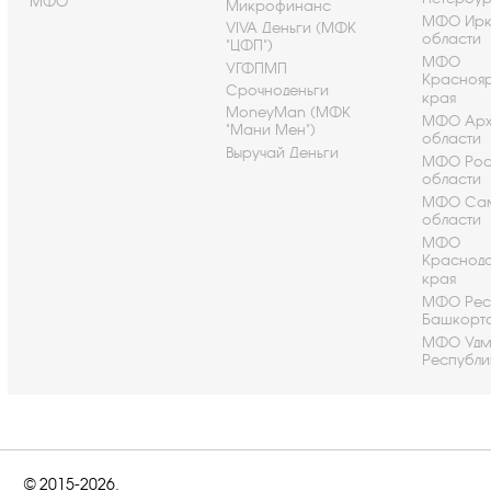
МФО
Микрофинанс
МФО Ирк
VIVA Деньги (МФК
области
"ЦФП")
МФО
УГФПМП
Красноя
Срочноденьги
края
MoneyMan (МФК
МФО Арх
"Мани Мен")
области
Выручай Деньги
МФО Рос
области
МФО Са
области
МФО
Краснод
края
МФО Рес
Башкорт
МФО Удм
Республи
© 2015-2026.