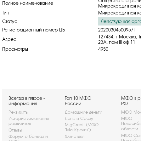
Общество с ограни
Полное наименование
Микрокредитная ко
Тип
Микрокредитная к
Статус
Действующая орг
Регистрационный номер ЦБ
202003045009571
127434, г Москва, 
Адрес
23А, пом III оф 11
Просмотры
4950
Всегда в плюсе -
Топ 10 МФО
МФО в р
информация
России
РФ
Реквизиты
Домашние деньги
МФО Мос
История изменения
Деньги Сразу
МФО
реквизитов
Новосиб
MigCredit (МФО
области
"МигКредит")
Отзывы
МФО Сан
Форум о банках и
Финотдел
Петербу