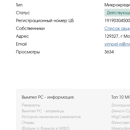
Тип
Микрокреди
Статус
Действующ
Регистрационный номер ЦБ
19190304500
Собственники
Список акц
Адрес
129327, г Мо
Email
vimpel-rs@ma
Просмотры
3634
Вымпел РС - информация
Топ 10 
Реквизиты
Домашние
Вымпел РС - владельцы
Деньги С
История изменения реквизитов
MigCredi
Отзывы
Финотдел
Форум о банках и МФО
Микрофи