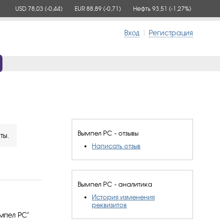
USD 78,03
(-0,44)
EUR 88,89
(-0,71)
Нефть 93,51
(-1,27%)
Вход
|
Регистрация
Вымпел РС - отзывы
ты.
Написать отзыв
Вымпел РС - аналитика
История изменения
реквизитов
мпел РС"