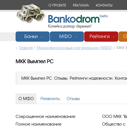
О ПРОЕКТЕ
РЕКЛАМА
КОНТАКТЫ
Банки
МФО
Рейтинги
О
﹀
﹀
﹀
Главная
/
Микрофинансовые организации (МФО)
/
МКК 
МКК Вымпел РС
МКК Вымпел РС. Отзывы. Рейтинги надежности. Конта
О МФО
Реквизиты
Отзывы
Сокращенное наименование
ООО МКК "В
Полное наименование
Общество с 