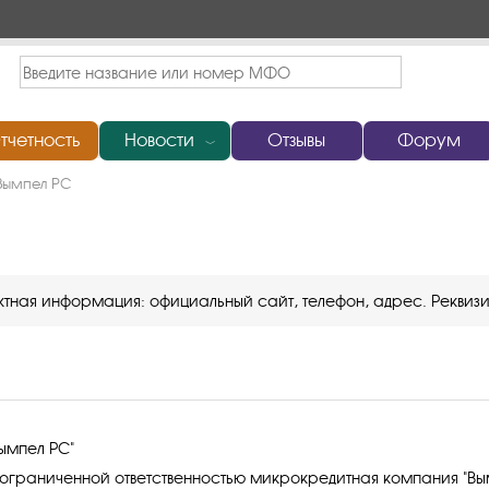
тчетность
Новости
Отзывы
Форум
﹀
Вымпел РС
ктная информация: официальный сайт, телефон, адрес. Реквизи
ымпел РС"
ограниченной ответственностью микрокредитная компания "Вы