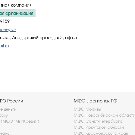
тная компания
ая организация
9159
ионеров
сква, Анадырский проезд, к 3, оф 65
il.ru
МФО России
МФО в регионах РФ
 деньги
МФО Москвы
разу
МФО Новосибирской област
t (МФО "МигКредит")
МФО Санкт-Петербурга
МФО Иркутской области
нанс
МФО Красноярского края