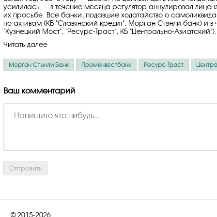
усилилась — в течение месяца регулятор аннулировал лицен
их просьбе. Все банки, подавшие ходатайство о самоликвидаци
по активам (КБ "Славянский кредит", Морган Стэнли банк) и 
"Кузнецкий Мост", "Ресурс-Траст", КБ "Центрально-Азиатский").
Читать далее
Морган Стэнли Банк
Проминвестбанк
Ресурс-Траст
Центра
Ваш комментарий
© 2015-2026.