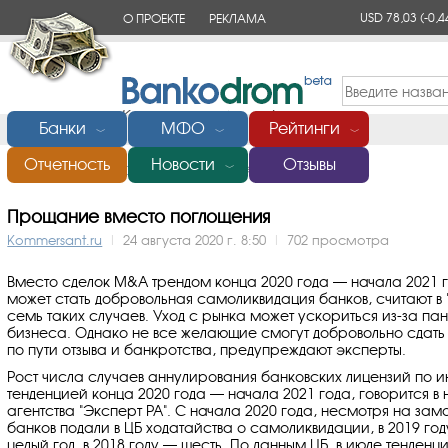
USD 78,03
(-0,4
О ПРОЕКТЕ
РЕКЛАМА
КОНТАКТЫ
Банки
МФО
Рейтинги
﹀
﹀
﹀
Отчетность
Новости
Отзывы
Главная
/
Новости
/
​Прощание вместо поглощения
﹀
​Прощание вместо поглощения
Kommersant.ru
|
24 августа 2020 г. 8:50
|
702 просмотра
Вместо сделок M&A трендом конца 2020 года — начала 2021 
может стать добровольная самоликвидация банков, считают в 
семь таких случаев. Уход с рынка может ускориться из-за п
бизнеса. Однако не все желающие смогут добровольно сдать 
по пути отзыва и банкротства, предупреждают эксперты.
Рост числа случаев аннулирования банковских лицензий по и
тенденцией конца 2020 года — начала 2021 года, говорится в 
агентства "Эксперт РА". С начала 2020 года, несмотря на зам
банков подали в ЦБ ходатайства о самоликвидации, в 2019 год
целый год, в 2018 году — шесть. По данным ЦБ, в июле тенден