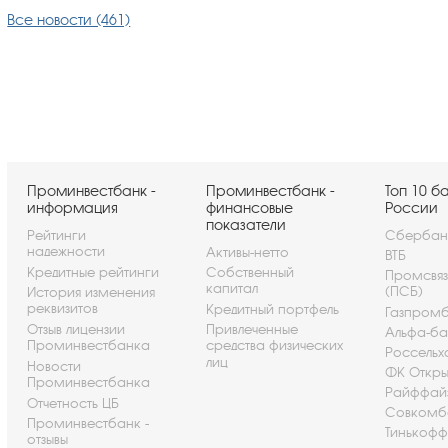
Все новости (461)
Проминвестбанк -
Проминвестбанк -
Топ 10 б
информация
финансовые
России
показатели
Рейтинги
Сбербан
надежности
Активы-нетто
ВТБ
Кредитные рейтинги
Собственный
Промсвя
капитал
(ПСБ)
История изменения
реквизитов
Кредитный портфель
Газпром
Отзыв лицензии
Привлеченные
Альфа-ба
Проминвестбанка
средства физических
Россельх
лиц
Новости
ФК Откры
Проминвестбанка
Райффай
Отчетность ЦБ
Совкомб
Проминвестбанк -
Тинькофф
отзывы