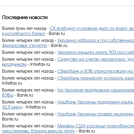
Последние новости
Более трех лет назад
-
СК возбудил уголовное дело по факту 
российского банка
- Banki.ru
Более четырех лет назад
-
Украина забрала в госсобственнос
финансовых структур
- Banki.ru
Более четырех лет назад
-
Украина решила изъять 903 россий
Более четырех лет назад
-
Средства на счетах украинских "доч
вкладчикам
- Interfax.ru
Более четырех лет назад
-
Сбербанк и ВЭБ отреагировали на 
Более четырех лет назад
-
Сбербанк планирует оспорить изъят
Interfax.ru
Более четырех лет назад
-
На Украине предложили национализ
ВЭБа
- Banki.ru
Более четырех лет назад
-
Нацбанк Украины предложил изъять 
$0,9 млрд
- Interfax.ru
Более четырех лет назад
-
Нацбанк Украины отозвал лицензии 
Banki.ru
Более четырех лет назад
-
Минфин США раскрыл подробности 
перспективы, Канада внесла лепту
- Banki.ru