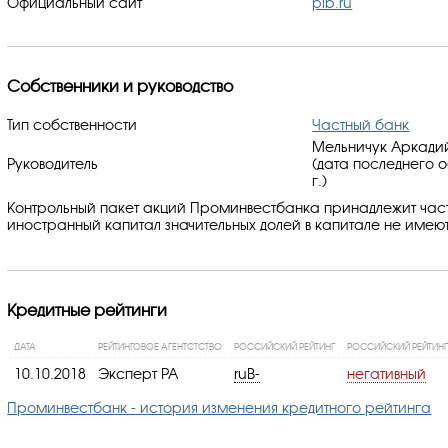
Официальный сайт
pib.ru
Собственники и руководство
Тип собственности
Частный банк
Мельничук Аркадий
Руководитель
(дата последнего 
г.)
Контрольный пакет акций Проминвестбанка принадлежит час
иностранный капитал значительных долей в капитале не имеют
Кредитные рейтинги
ДАТА
РЕЙТИНГОВОЕ АГЕНТСТСТВО
РОССИЙСКИЙ РЕЙТИНГ
РОССИЙСКИЙ РЕЙТИНГ
10.10.2018
Эксперт РА
ruB-
негативный
Проминвестбанк - история изменения кредитного рейтинга