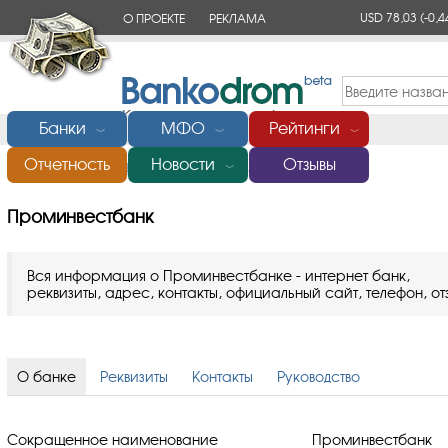
USD 78,03
(-0,4
О ПРОЕКТЕ
РЕКЛАМА
КОНТАКТЫ
Банки
МФО
Рейтинги
﹀
﹀
﹀
Отчетность
Новости
Отзывы
Главная
/
Банки России
/
Проминвестбанк
﹀
Проминвестбанк
Вся информация о Проминвестбанке - интернет банк,
реквизиты, адрес, контакты, официальный сайт, телефон, от
О банке
Реквизиты
Контакты
Руководство
Сокращенное наименование
Проминвестбанк