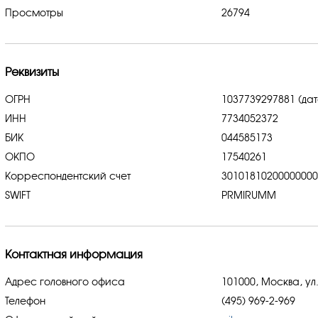
Просмотры
26794
Реквизиты
ОГРН
1037739297881 (дат
ИНН
7734052372
БИК
044585173
ОКПО
17540261
Корреспондентский счет
3010181020000000
SWIFT
PRMIRUMM
Контактная информация
Адрес головного офиса
101000, Москва, ул.
Телефон
(495) 969-2-969