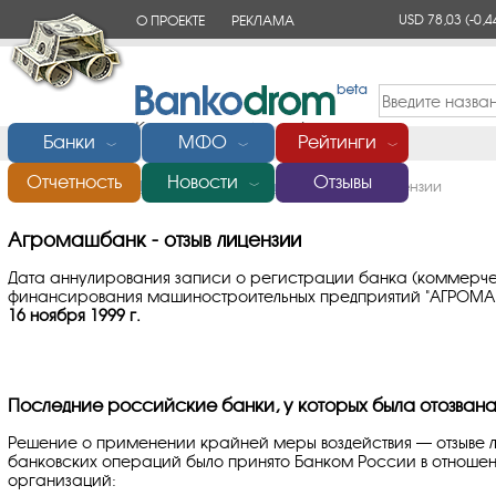
USD 78,03
(-0,4
О ПРОЕКТЕ
РЕКЛАМА
КОНТАКТЫ
Банки
МФО
Рейтинги
﹀
﹀
﹀
Отчетность
Новости
Отзывы
Главная
/
Банки России
/
Агромашбанк
/
Отзыв лицензии
﹀
Агромашбанк - отзыв лицензии
Дата аннулирования записи о регистрации банка (коммерче
финансирования машиностроительных предприятий "АГРОМАШ
16 ноября 1999 г.
Последние российские банки, у которых была отозвана
Решение о применении крайней меры воздействия — отзыве 
банковских операций было принято Банком России в отноше
организаций: