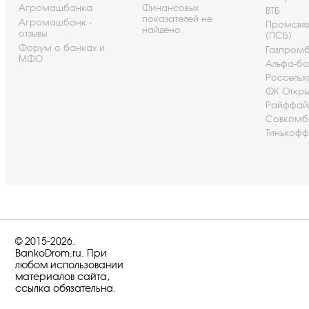
Агромашбанка
Финансовых
ВТБ
показателей не
Агромашбанк -
Промсвя
найдено.
отзывы
(ПСБ)
Форум о банках и
Газпром
МФО
Альфа-ба
Россельх
ФК Откры
Райффай
Совкомб
Тинькофф
© 2015-2026.
BankoDrom.ru. При
любом использовании
материалов сайта,
ссылка обязательна.