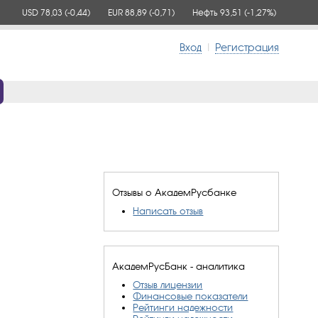
USD 78,03
(-0,44)
EUR 88,89
(-0,71)
Нефть 93,51
(-1,27%)
Вход
|
Регистрация
Отзывы о АкадемРусбанке
Написать отзыв
АкадемРусБанк - аналитика
Отзыв лицензии
Финансовые показатели
Рейтинги надежности