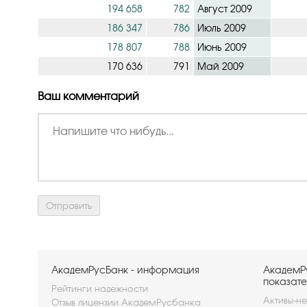
194 658
782
Август 2009
186 347
786
Июль 2009
178 807
788
Июнь 2009
170 636
791
Май 2009
Ваш комментарий
АкадемРусБанк - информация
АкадемР
показате
Рейтинги надежности
Активы-не
Отзыв лицензии АкадемРусбанка