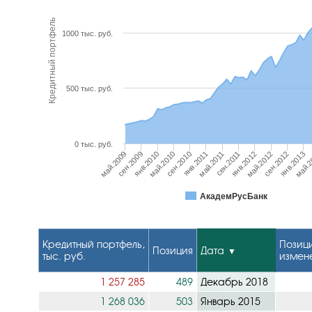
Кредитный портфель
1000 тыс. руб.
500 тыс. руб.
0 тыс. руб.
янв.2011
май.2011
сен.2011
янв.2012
май.2009
май.2012
сен.2009
сен.2012
янв.2010
янв.2013
май.2010
май.2
сен.2010
АкадемРусБанк
Кредитный портфель,
Позици
Позиция
Дата
тыс. руб.
измен
1 257 285
489
Декабрь 2018
1 268 036
503
Январь 2015