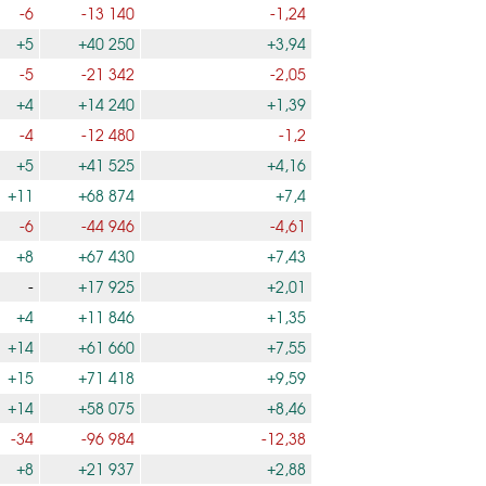
-6
-13 140
-1,24
+5
+40 250
+3,94
-5
-21 342
-2,05
+4
+14 240
+1,39
-4
-12 480
-1,2
+5
+41 525
+4,16
+11
+68 874
+7,4
-6
-44 946
-4,61
+8
+67 430
+7,43
-
+17 925
+2,01
+4
+11 846
+1,35
+14
+61 660
+7,55
+15
+71 418
+9,59
+14
+58 075
+8,46
-34
-96 984
-12,38
+8
+21 937
+2,88