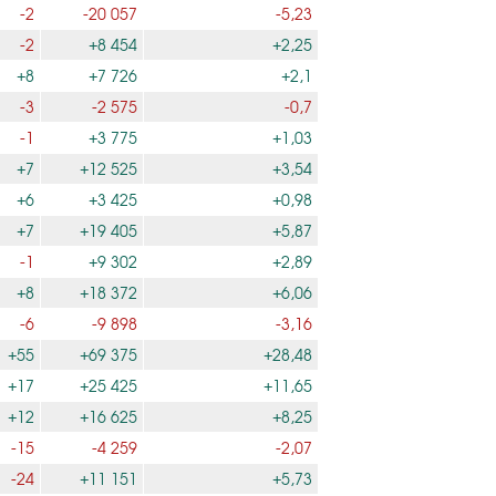
-2
-20 057
-5,23
-2
+8 454
+2,25
+8
+7 726
+2,1
-3
-2 575
-0,7
-1
+3 775
+1,03
+7
+12 525
+3,54
+6
+3 425
+0,98
+7
+19 405
+5,87
-1
+9 302
+2,89
+8
+18 372
+6,06
-6
-9 898
-3,16
+55
+69 375
+28,48
+17
+25 425
+11,65
+12
+16 625
+8,25
-15
-4 259
-2,07
-24
+11 151
+5,73