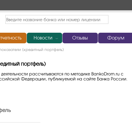
тчетность
Новости
Отзывы
Форум
﹀
оказатели (кредитный портфель)
едитный портфель)
 деятельности рассчитываются по методике BankoDrom.ru с
оссийской Федерации, публикуемой на сайте Банка России.
фель