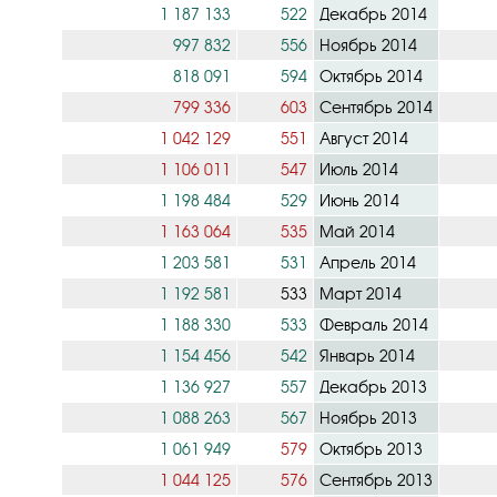
1 187 133
522
Декабрь 2014
997 832
556
Ноябрь 2014
818 091
594
Октябрь 2014
799 336
603
Сентябрь 2014
1 042 129
551
Август 2014
1 106 011
547
Июль 2014
1 198 484
529
Июнь 2014
1 163 064
535
Май 2014
1 203 581
531
Апрель 2014
1 192 581
533
Март 2014
1 188 330
533
Февраль 2014
1 154 456
542
Январь 2014
1 136 927
557
Декабрь 2013
1 088 263
567
Ноябрь 2013
1 061 949
579
Октябрь 2013
1 044 125
576
Сентябрь 2013