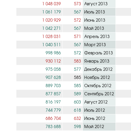
1 048 039
573
Август 2013
1 061 179
567
Июль 2013
1 020 929
572
Июнь 2013
1 042 271
567
Май 2013
1 028 031
571
Апрель 2013
1 040 511
567
Март 2013
998 986
572
Февраль 2013
930 112
583
Январь 2013
975 058
577
Декабрь 2012
907 628
585
Ноябрь 2012
889 703
585
Октябрь 2012
877 857
589
Сентябрь 2012
816 197
603
Август 2012
744 779
618
Июль 2012
686 704
632
Июнь 2012
783 688
598
Май 2012