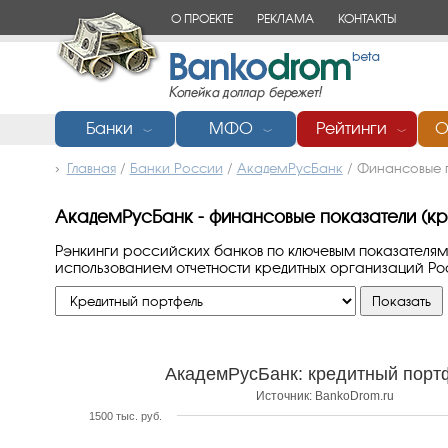
О ПРОЕКТЕ
РЕКЛАМА
КОНТАКТЫ
Банки
МФО
Рейтинги
О
﹀
﹀
﹀
Главная
/
Банки России
/
АкадемРусБанк
/
Финансовые п
АкадемРусБанк - финансовые показатели (кр
Рэнкинги российских банков по ключевым показателям
использованием отчетности кредитных организаций Р
АкадемРусБанк: кредитный порт
Источник: BankoDrom.ru
1500 тыс. руб.