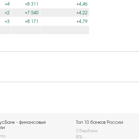
+4
+8 311
+4,46
+2
+7 540
+4,22
+3
+8 171
+4,79
усБанк - финансовые
Топ 10 банков России
ли
Сбербанк
тто
ВТБ