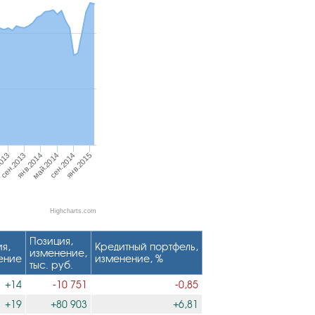
янв.2014
май.2014
сен.2014
янв.2015
013
сен.2013
Highcharts.com
Позиция,
я,
Кредитный портфель,
изменение,
ение
изменение, %
тыс. руб.
+14
-10 751
-0,85
+19
+80 903
+6,81