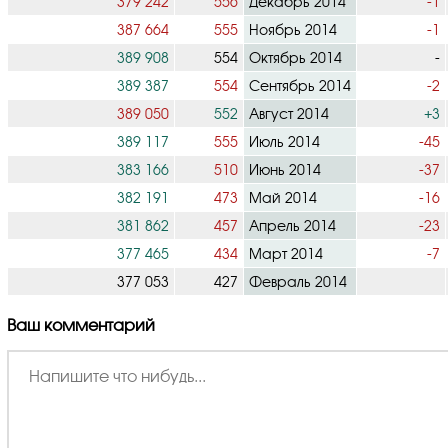
379 242
556
Декабрь 2014
-1
387 664
555
Ноябрь 2014
-1
389 908
554
Октябрь 2014
-
389 387
554
Сентябрь 2014
-2
389 050
552
Август 2014
+3
389 117
555
Июль 2014
-45
383 166
510
Июнь 2014
-37
382 191
473
Май 2014
-16
381 862
457
Апрель 2014
-23
377 465
434
Март 2014
-7
377 053
427
Февраль 2014
Ваш комментарий