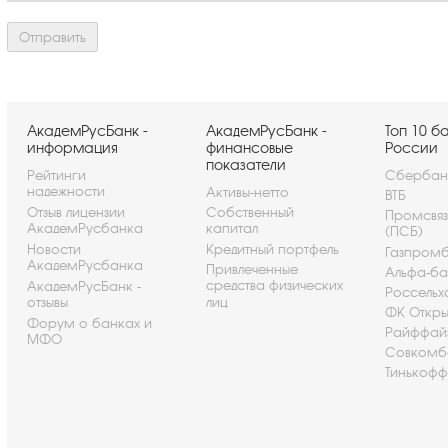
АкадемРусБанк -
АкадемРусБанк -
Топ 10 б
информация
финансовые
России
показатели
Рейтинги
Сбербан
надежности
Активы-нетто
ВТБ
Отзыв лицензии
Собственный
Промсвя
АкадемРусбанка
капитал
(ПСБ)
Новости
Кредитный портфель
Газпром
АкадемРусбанка
Привлеченные
Альфа-ба
средства физических
АкадемРусБанк -
Россельх
отзывы
лиц
ФК Откры
Форум о банках и
Райффай
МФО
Совкомб
Тинькофф