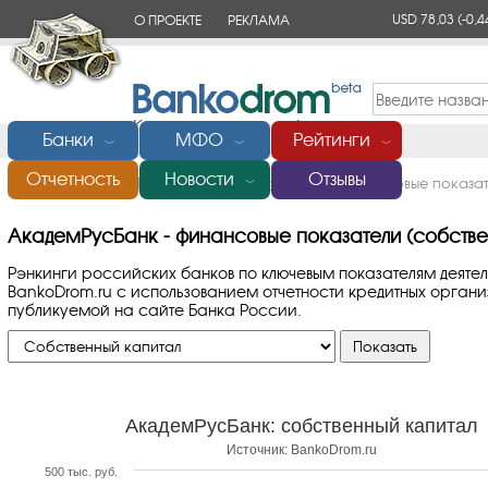
USD 78,03
(-0,4
О ПРОЕКТЕ
РЕКЛАМА
КОНТАКТЫ
Банки
МФО
Рейтинги
﹀
﹀
﹀
Отчетность
Новости
Отзывы
Главная
/
Банки России
/
АкадемРусБанк
/
Финансовые показат
﹀
АкадемРусБанк - финансовые показатели (собстве
Рэнкинги российских банков по ключевым показателям деяте
BankoDrom.ru с использованием отчетности кредитных орга
публикуемой на сайте Банка России.
АкадемРусБанк: собственный капитал
Источник: BankoDrom.ru
500 тыс. руб.