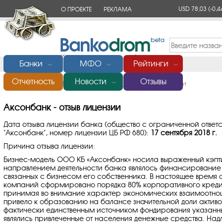
USD 78,03
(-0,4
О ПРОЕКТЕ
РЕКЛАМА
КОНТАКТЫ
Банки
МФО
Рейтинги
﹀
﹀
﹀
Отчетность
Новости
Отзывы
Главная
/
Банки России
/
Аксонбанк
/
Отзыв лицензии
﹀
Аксонбанк - отзыв лицензии
Дата отзыва лицензии банка (общество с ограниченной отве
"Аксонбанк", номер лицензии ЦБ РФ 680):
17 сентября 2018 г.
Причина отзыва лицензии:
Бизнес-модель ООО КБ «Аксонбанк» носила выраженный кэп
направлением деятельности банка являлось финансирование
связанных с бизнесом его собственника. В настоящее время
компаний сформировано порядка 80% корпоративного кредит
принимая во внимание характер экономических взаимоотно
привело к образованию на балансе значительной доли активо
фактически единственным источником фондирования указанн
являлись привлеченные от населения денежные средства. На