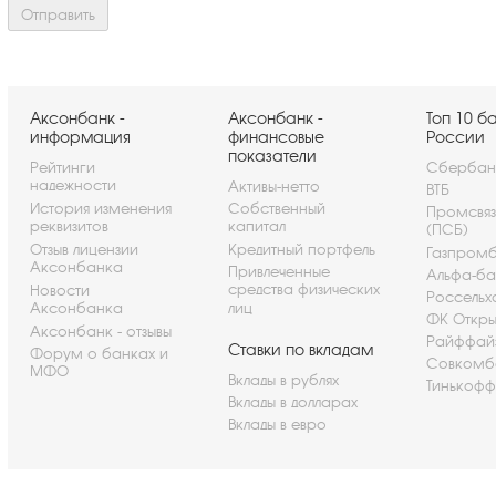
Аксонбанк -
Аксонбанк -
Топ 10 б
информация
финансовые
России
показатели
Рейтинги
Сбербан
надежности
Активы-нетто
ВТБ
История изменения
Собственный
Промсвя
реквизитов
капитал
(ПСБ)
Отзыв лицензии
Кредитный портфель
Газпром
Аксонбанка
Привлеченные
Альфа-ба
средства физических
Новости
Россельх
Аксонбанка
лиц
ФК Откры
Аксонбанк - отзывы
Райффай
Ставки по вкладам
Форум о банках и
Совкомб
МФО
Вклады в рублях
Тинькофф
Вклады в долларах
Вклады в евро