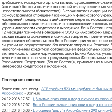
требованию надзорного органа выявила существенное сниже
(капитала) банка и наличие оснований для осуществления м
несостоятельности (банкротства). В сложившейся ситуации с
самоустранился от решения возникших у финансового учрежд
намерений предпринимать действенные меры по нормализаци
обстоятельства свидетельствовали о возникновении в деятель
угрозы интересам кредиторов и вкладчиков. Банк России неод
12 месяцев) применял в отношении ООО КБ «Аксонбанк» меры 
дважды вводил ограничения и один раз запрет на привлечение
сложившихся обстоятельствах Банк России принял решение о
лицензии на осуществление банковских операций. Решение Б
неисполнением кредитной организацией федеральных закон
деятельность, а также нормативных актов Банка России, учи
течение одного года мер, предусмотренных Федеральным за
Российской Федерации (Банке России)», принимая во внима
интересам кредиторов и вкладчиков.
Последние новости
Более пяти лет назад -
АСВ требует 523 млн рублей с бывших 
Аксонбанка
- Banki.ru
24.12.2018 17:57 -
ЦБ выявил признаки вывода активов из Аксо
24.12.2018 17:57 -
Банк России выявил признаки вывода активо
20.11.2018 13:08 -
ЦБ оценил "дыру" в Аксонбанке в 290 млн руб