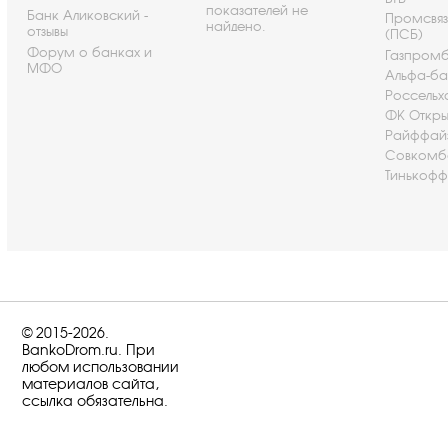
показателей не
Банк Аликовский -
Промсвя
найдено.
отзывы
(ПСБ)
Форум о банках и
Газпром
МФО
Альфа-ба
Россельх
ФК Откры
Райффай
Совкомб
Тинькофф
© 2015-2026.
BankoDrom.ru. При
любом использовании
материалов сайта,
ссылка обязательна.