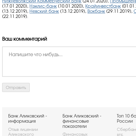
Нижневолжский Коммерческий Банк
(24.01.2020),
Промышленн
(17.01.2020),
Нэклис-банк
(10.01.2020),
Крайинвестбанк
(01.01
(13.12.2019),
Невский банк
(13.12.2019),
Вокбанк
(29.11.2019),
(22.11.2019).
Ваш комментарий
Банк Аликовский -
Банк Аликовский -
Топ 10 б
информация
финансовые
России
показатели
Отзыв лицензии
Сбербан
Аликовского
Финансовых
ВТБ