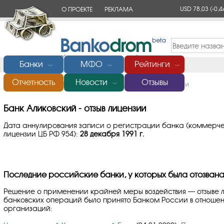
USD 78,03
(-0,4
О ПРОЕКТЕ
РЕКЛАМА
КОНТАКТЫ
Банки
МФО
Рейтинги
﹀
﹀
﹀
Отчетность
Новости
Отзывы
Главная
/
Банки России
/
Аликовский
/
Отзыв лицензии
﹀
Банк Аликовский - отзыв лицензии
Дата аннулирования записи о регистрации банка (коммерче
лицензии ЦБ РФ 954):
28 декабря 1991 г.
Последние российские банки, у которых была отозвана
Решение о применении крайней меры воздействия — отзыве 
банковских операций было принято Банком России в отноше
организаций: