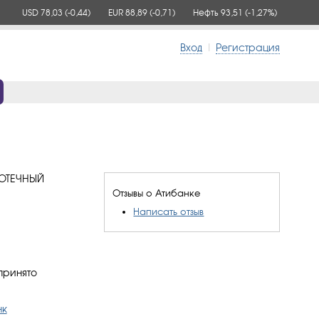
USD 78,03
(-0,44)
EUR 88,89
(-0,71)
Нефть 93,51
(-1,27%)
Вход
|
Регистрация
ПОТЕЧНЫЙ
Отзывы о Атибанке
Написать отзыв
принято
нк