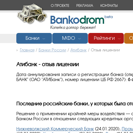
О ПРОЕКТЕ
РЕКЛАМА
КОНТАКТЫ
Банки
МФО
Рейтинги
О
﹀
﹀
﹀
Главная
/
Банки России
/
Атибанк
/
Отзыв лицензии
Атибанк - отзыв лицензии
Дата аннулирования записи о регистрации банка (
БАНК" (ОАО "АТИБанк"), номер лицензии ЦБ РФ 2667):
6 
Последние российские банки, у которых была от
Решение о применении крайней меры воздействия — о
Банком России в отношении следующих кредитных орг
Нижневолжский Коммерческий Банк
(24.01.2020),
Пром