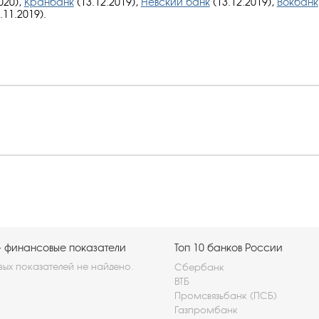
020),
Кранбанк
(13.12.2019),
Невский банк
(13.12.2019),
Вокбанк
.11.2019).
- финансовые показатели
Топ 10 банков России
ых показателей не найдено.
Сбербанк
ВТБ
Промсвязьбанк (ПСБ)
Газпромбанк