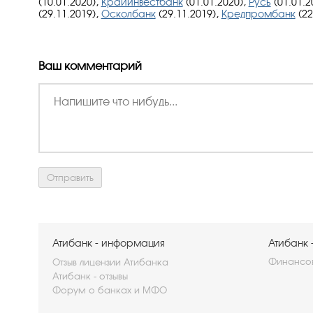
(10.01.2020),
Крайинвестбанк
(01.01.2020),
Русь
(01.01.2
(29.11.2019),
Осколбанк
(29.11.2019),
Кредпромбанк
(22
Ваш комментарий
Атибанк - информация
Атибанк 
Финансов
Отзыв лицензии Атибанка
Атибанк - отзывы
Форум о банках и МФО