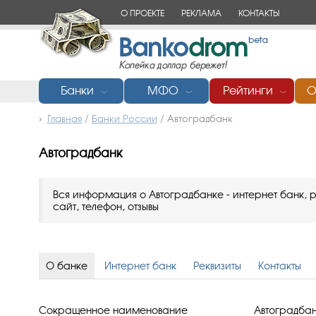
О ПРОЕКТЕ
РЕКЛАМА
КОНТАКТЫ
Банки
МФО
Рейтинги
О
﹀
﹀
﹀
Главная
/
Банки России
/
Автоградбанк
Автоградбанк
Вся информация о Автоградбанке - интернет банк, р
сайт, телефон, отзывы
О банке
Интернет банк
Реквизиты
Контакты
Сокращенное наименование
Автоградба