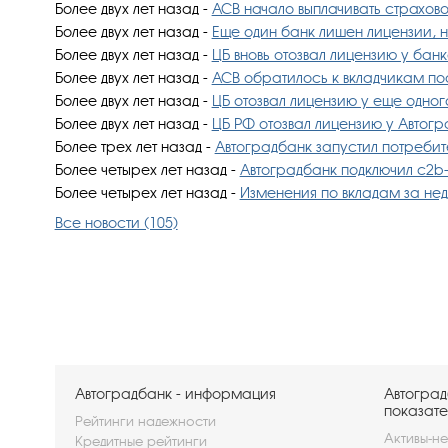
Более двух лет назад
-
АСВ начало выплачивать страхов
Более двух лет назад
-
Еще один банк лишен лицензии, н
Более двух лет назад
-
ЦБ вновь отозвал лицензию у бан
Более двух лет назад
-
АСВ обратилось к вкладчикам по
Более двух лет назад
-
ЦБ отозвал лицензию у еще одно
Более двух лет назад
-
ЦБ РФ отозвал лицензию у Автог
Более трех лет назад
-
Автоградбанк запустил потребит
Более четырех лет назад
-
Автоградбанк подключил c2b
Более четырех лет назад
-
Изменения по вкладам за нед
Все новости (105)
Автоградбанк - информация
Автоград
показате
Рейтинги надежности
Активы-не
Кредитные рейтинги