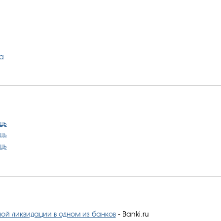
а
щь
щь
щь
ой ликвидации в одном из банков
- Banki.ru