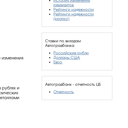
История изменения
реквизитов
Рейтинги надежности
Рейтинги надежности
(кратко)
Ставки по вкладам
Автоградбанка
Российские рубли
Доллары США
е изменения
Евро
Автоградбанк - отчетность ЦБ
 рублях и
Отчетность
изических
металлами