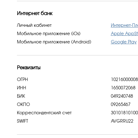
Интернет банк
Личный кабинет
Интернет-П
Мобильное приложение (iOs)
Apple AppSt
Мобильное приложение (Android)
Google Play
Реквизиты
ОГРН
102160000080
ИНН
1650072068
БИК
049240748
ОКПО
09265467
Корреспондентский счет
30101810100
SWIFT
AVGRRU22