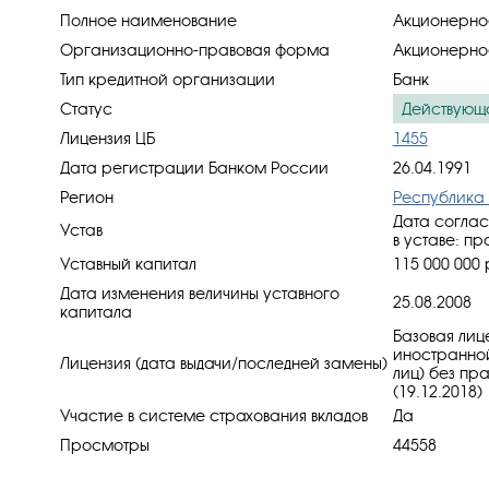
Полное наименование
Акционерное
Организационно-правовая форма
Акционерно
Тип кредитной организации
Банк
Статус
Действующ
Лицензия ЦБ
1455
Дата регистрации Банком России
26.04.1991
Регион
Республика 
Дата соглас
Устав
в уставe: пр
Уставный капитал
115 000 000 
Дата изменения величины уставного
25.08.2008
капитала
Базовая лиц
иностранной
Лицензия (дата выдачи/последней замены)
лиц) без пр
(19.12.2018)
Участие в системе страхования вкладов
Да
Просмотры
44558