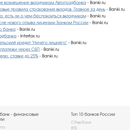
ое возмещение вкладчикам Автоградбанка
- Banki.ru
овые правила страхования вкладов. Главное за день
- Banki.ru
ка: есть ли о чем беспокоиться вкладчикам
- Banki.ru
сле нового отзыва лицензии Банком России
- Banki.ru
го банка
- Banki.ru
радбанка
- Interfax.ru
ельский кредит "Ничего лишнего"
- Banki.ru
-платежи через СБП
- Banki.ru
елю: ставки до 25%
- Banki.ru
банк - финансовые
Топ 10 банков России
ли
Сбербанк
тто
ВТБ