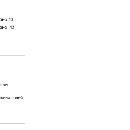
ана,43
ана, 43
теля
льных долей