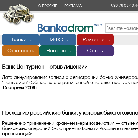
USD 78,03
(-0,4
О ПРОЕКТЕ
РЕКЛАМА
КОНТАКТЫ
Банки
МФО
Рейтинги
﹀
﹀
﹀
Отчетность
Новости
Отзывы
Главная
/
Банки России
/
Центурион
/
Отзыв лицензии
﹀
Банк Центурион - отзыв лицензии
Дата аннулирования записи о регистрации банка (универс
"Центурион" (Общество с ограниченной ответственностью), но
15 апреля 2008 г.
Последние российские банки, у которых была отозвана
Решение о применении крайней меры воздействия — отзыве 
банковских операций было принято Банком России в отноше
организаций: