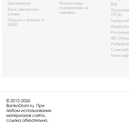
Центуриона
Финансовых
ВТБ
показателей не
Банк Центурион -
Промсвя
найдено.
отзывы
(ПСБ)
Форум о банках и
Газпром
МФО
Альфа-ба
Россельх
ФК Откры
Райффай
Совкомб
Тинькофф
© 2015-2026.
BankoDrom.ru. При
любом использовании
материалов сайта,
ссылка обязательна.