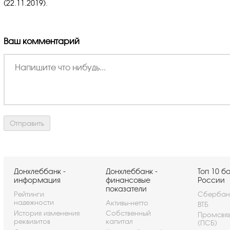
(22.11.2019).
Ваш комментарий
Донхлеббанк -
Донхлеббанк -
Топ 10 б
информация
финансовые
России
показатели
Рейтинги
Сбербан
надежности
Активы-нетто
ВТБ
История изменения
Собственный
Промсвя
реквизитов
капитал
(ПСБ)