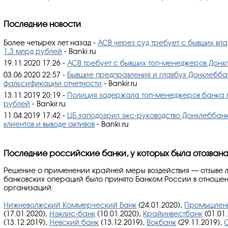
Последние новости
Более четырех лет назад -
АСВ через суд требует с бывших вл
1,3 млрд рублей
- Banki.ru
19.11.2020 17:26 -
АСВ требует с бывших топ-менеджеров Донх
03.06.2020 22:57 -
Бывшие предправления и главбух Донхлеббан
фальсификации отчетности
- Bankir.ru
13.11.2019 20:19 -
Полиция задержала топ-менеджеров банка 
рублей
- Bankir.ru
11.04.2019 17:42 -
ЦБ заподозрил экс-руководство Донхлеббанк
клиентов и выводе активов
- Banki.ru
Последние российские банки, у которых была отозвана
Решение о применении крайней меры воздействия — отзыве 
банковских операций было принято Банком России в отноше
организаций:
Нижневолжский Коммерческий Банк
(24.01.2020),
Промышленн
(17.01.2020),
Нэклис-банк
(10.01.2020),
Крайинвестбанк
(01.01
(13.12.2019),
Невский банк
(13.12.2019),
Вокбанк
(29.11.2019),