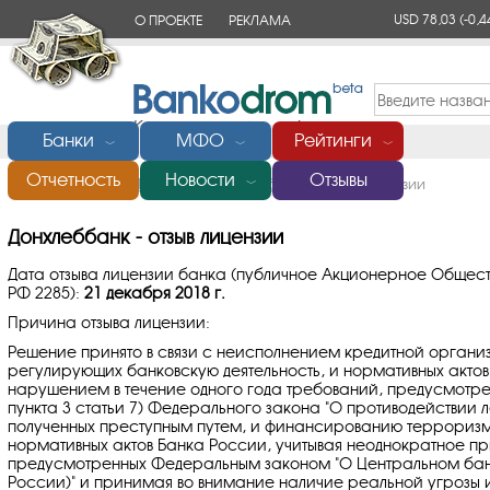
USD 78,03
(-0,4
О ПРОЕКТЕ
РЕКЛАМА
КОНТАКТЫ
Банки
МФО
Рейтинги
﹀
﹀
﹀
Отчетность
Новости
Отзывы
Главная
/
Банки России
/
Донхлеббанк
/
Отзыв лицензии
﹀
Донхлеббанк - отзыв лицензии
Дата отзыва лицензии банка (публичное Акционерное Общест
РФ 2285):
21 декабря 2018 г.
Причина отзыва лицензии:
Решение принято в связи с неисполнением кредитной органи
регулирующих банковскую деятельность, и нормативных акто
нарушением в течение одного года требований, предусмотрен
пункта 3 статьи 7) Федерального закона "O противодействии 
полученных преступным путем, и финансированию терроризма
нормативных актов Банка России, учитывая неоднократное пр
предусмотренных Федеральным законом "O Центральном ба
России)" и принимая во внимание наличие реальной угрозы 