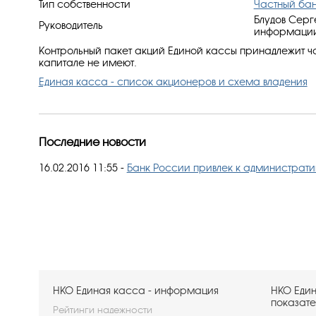
Тип собственности
Частный ба
Блудов Серг
Руководитель
информации:
Контрольный пакет акций Единой кассы принадлежит ча
капитале не имеют.
Единая касса - список акционеров и схема владения
Последние новости
16.02.2016 11:55
-
Банк России привлек к административ
НКО Единая касса - информация
НКО Един
показате
Рейтинги надежности