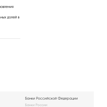
новления
ных долей в
Банки Российской Федерации
Банки России