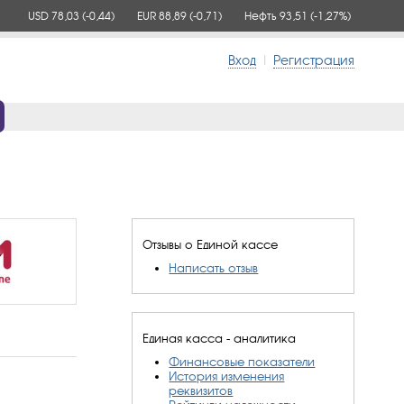
USD 78,03
(-0,44)
EUR 88,89
(-0,71)
Нефть 93,51
(-1,27%)
Вход
|
Регистрация
Отзывы о Единой кассе
Написать отзыв
Единая касса - аналитика
Финансовые показатели
История изменения
реквизитов