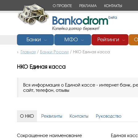
О ПРОЕКТЕ
РЕКЛАМА
КОНТАКТЫ
Банки
МФО
Рейтинги
О
﹀
﹀
﹀
Главная
/
Банки России
/
НКО Единая касса
НКО Единая касса
Вся информация о Единой кассе - интернет банк, ре
сайт, телефон, отзывы
О НКО
Реквизиты
Контакты
Руководство
Сокращенное наименование
Единая кас