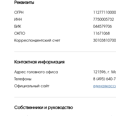
Реквизиты
ОГРН
112771100005
ИНН
7750005732
БИК
044579706
ОКПО
11671068
Корреспондентский счет
30103810700
Контактная информация
Адрес головного офиса
121596, г. Мо
Телефоны
8 (495) 640-7
Официальный сайт
единаякасс
Собственники и руководство