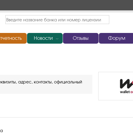
тчетность
Новости
Отзывы
Форум
﹀
квизиты, адрес, контакты, официальный
са