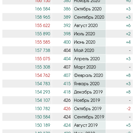
166 150
380
Ноябрь 2020
+6
166 584
386
Октябрь 2020
+3
158 965
389
Сентябрь 2020
+3
155 622
392
Август 2020
+6
155 890
398
Июль 2020
+2
155 585
400
Июнь 2020
+4
157 738
404
Май 2020
-
155 075
404
Апрель 2020
+3
155 308
407
Март 2020
-
154 762
407
Февраль 2020
+8
154 783
415
Январь 2020
+3
154 293
418
Декабрь 2019
+8
154 107
426
Ноябрь 2019
-
150 782
426
Октябрь 2019
-2
150 584
424
Сентябрь 2019
-
150 189
424
Август 2019
+5