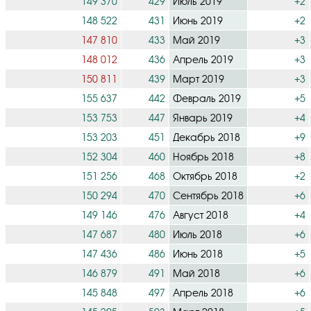
149 370
429
Июль 2019
+2
148 522
431
Июнь 2019
+2
147 810
433
Май 2019
+3
148 012
436
Апрель 2019
+3
150 811
439
Март 2019
+3
155 637
442
Февраль 2019
+5
153 753
447
Январь 2019
+4
153 203
451
Декабрь 2018
+9
152 304
460
Ноябрь 2018
+8
151 256
468
Октябрь 2018
+2
150 294
470
Сентябрь 2018
+6
149 146
476
Август 2018
+4
147 687
480
Июль 2018
+6
147 436
486
Июнь 2018
+5
146 879
491
Май 2018
+6
145 848
497
Апрель 2018
+6