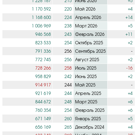
1 228 187
215
Июнь 2026
+5
1 170 592
220
Май 2026
+4
1 168 600
224
Апрель 2026
+14
1 006 969
238
Март 2026
+5
946 568
243
Февраль 2026
+11
823 533
254
Октябрь 2025
+2
791 336
256
Сентябрь 2025
-
772 745
256
Август 2025
+2
728 266
258
Июль 2025
-16
958 829
242
Июнь 2025
+2
914 917
244
Май 2025
-
921 619
244
Апрель 2025
+4
844 672
248
Март 2025
+6
760 354
254
Февраль 2025
+6
671 149
260
Январь 2025
+5
656 169
265
Декабрь 2024
+4