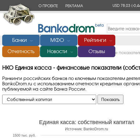
USD 78,03
(-0,4
О ПРОЕКТЕ
РЕКЛАМА
КОНТАКТЫ
Банки
МФО
Рейтинги
﹀
﹀
﹀
Отчетность
Новости
Отзывы
Главная
/
Банки России
/
Единая касса
/
Финансовые показатели
﹀
НКО Единая касса - финансовые показатели (собст
Рэнкинги российских банков по ключевым показателям деяте
BankoDrom.ru с использованием отчетности кредитных орга
публикуемой на сайте Банка России.
Единая касса: собственный капитал
Источник: BankoDrom.ru
1500 тыс. руб.