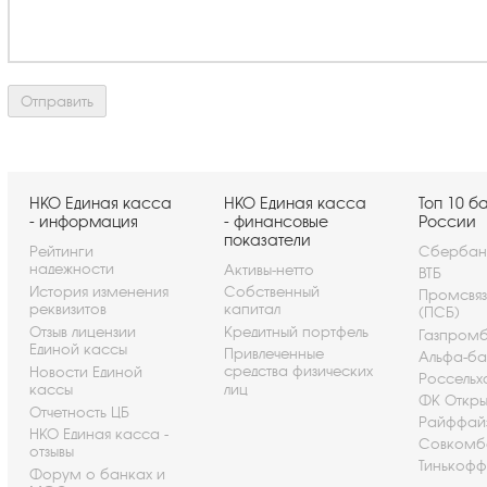
НКО Единая касса
НКО Единая касса
Топ 10 б
- информация
- финансовые
России
показатели
Рейтинги
Сбербан
надежности
Активы-нетто
ВТБ
История изменения
Собственный
Промсвя
реквизитов
капитал
(ПСБ)
Отзыв лицензии
Кредитный портфель
Газпром
Единой кассы
Привлеченные
Альфа-ба
средства физических
Новости Единой
Россельх
кассы
лиц
ФК Откры
Отчетность ЦБ
Райффай
НКО Единая касса -
Совкомб
отзывы
Тинькофф
Форум о банках и