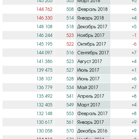
145 205
503
Март 2018
+5
144 762
508
Февраль 2018
+6
146 330
514
Январь 2018
+4
148 108
518
Декабрь 2017
+5
146 244
523
Ноябрь 2017
-1
145 195
522
Октябрь 2017
-6
144 097
516
Сентябрь 2017
+7
141 386
523
Август 2017
+4
139 475
527
Июль 2017
+1
138 107
528
Июнь 2017
+6
136 779
534
Май 2017
+7
135 492
541
Апрель 2017
+8
132 405
549
Март 2017
+4
132 148
553
Февраль 2017
+8
130 617
561
Январь 2017
+9
130 058
570
Декабрь 2016
+9