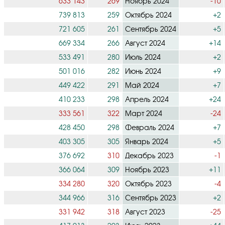
633 143
269
Ноябрь 2024
-10
739 813
259
Октябрь 2024
+2
721 605
261
Сентябрь 2024
+5
669 334
266
Август 2024
+14
533 491
280
Июль 2024
+2
501 016
282
Июнь 2024
+9
449 422
291
Май 2024
+7
410 233
298
Апрель 2024
+24
333 561
322
Март 2024
-24
428 450
298
Февраль 2024
+7
403 305
305
Январь 2024
+5
376 692
310
Декабрь 2023
-1
366 064
309
Ноябрь 2023
+11
334 280
320
Октябрь 2023
-4
344 966
316
Сентябрь 2023
+2
331 942
318
Август 2023
-25