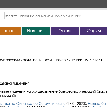
тчетность
Новости
Отзывы
Форум
﹀
мерческий кредит банк "Эрзи", номер лицензии ЦБ РФ 1571):
озвана лицензия
тзыве лицензии на осуществление банковских операций было 
анизаций:
ышленно-Финансовое Сотрудничество
(17.01.2020),
Нэклис-ба