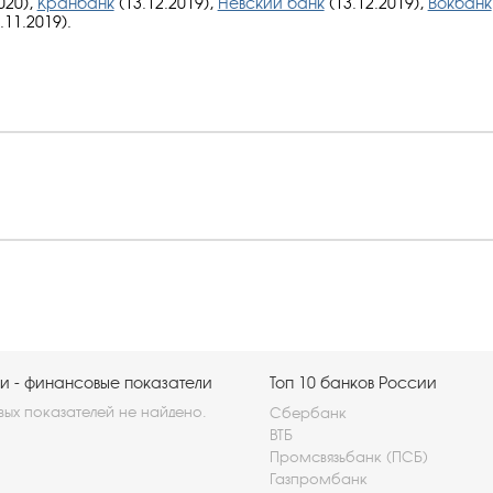
020),
Кранбанк
(13.12.2019),
Невский банк
(13.12.2019),
Вокбанк
.11.2019).
и - финансовые показатели
Топ 10 банков России
ых показателей не найдено.
Сбербанк
ВТБ
Промсвязьбанк (ПСБ)
Газпромбанк