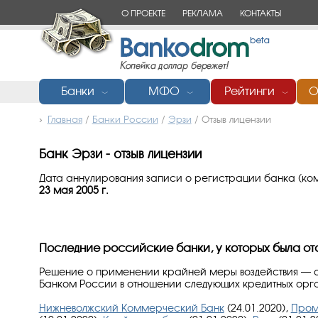
О ПРОЕКТЕ
РЕКЛАМА
КОНТАКТЫ
Банки
МФО
Рейтинги
О
﹀
﹀
﹀
Главная
/
Банки России
/
Эрзи
/
Отзыв лицензии
Банк Эрзи - отзыв лицензии
Дата аннулирования записи о регистрации банка (ком
23 мая 2005 г.
Последние российские банки, у которых была от
Решение о применении крайней меры воздействия — о
Банком России в отношении следующих кредитных орг
Нижневолжский Коммерческий Банк
(24.01.2020),
Пром