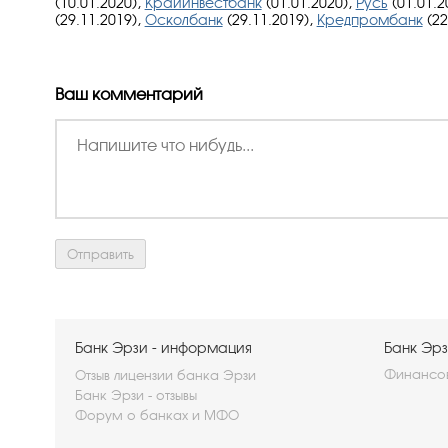
(10.01.2020),
Крайинвестбанк
(01.01.2020),
Русь
(01.01.2
(29.11.2019),
Осколбанк
(29.11.2019),
Кредпромбанк
(22
Ваш комментарий
Банк Эрзи - информация
Банк Эрз
Финансов
Отзыв лицензии банка Эрзи
Банк Эрзи - отзывы
Форум о банках и МФО