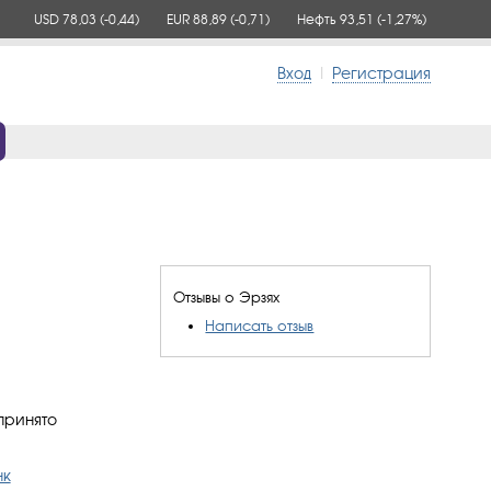
USD 78,03
(-0,44)
EUR 88,89
(-0,71)
Нефть 93,51
(-1,27%)
Вход
|
Регистрация
Отзывы о Эрзях
Написать отзыв
принято
нк