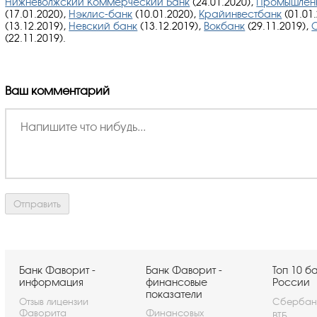
Нижневолжский Коммерческий Банк
(24.01.2020),
Промышленн
(17.01.2020),
Нэклис-банк
(10.01.2020),
Крайинвестбанк
(01.01
(13.12.2019),
Невский банк
(13.12.2019),
Вокбанк
(29.11.2019),
(22.11.2019).
Ваш комментарий
Банк Фаворит -
Банк Фаворит -
Топ 10 б
информация
финансовые
России
показатели
Отзыв лицензии
Сбербан
Фаворита
Финансовых
ВТБ