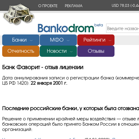
USD 78,03
(-0,4
О ПРОЕКТЕ
РЕКЛАМА
КОНТАКТЫ
Банки
МФО
Рейтинги
﹀
﹀
﹀
Отчетность
Новости
Отзывы
Главная
/
Банки России
/
Фаворит
/
Отзыв лицензии
﹀
Банк Фаворит - отзыв лицензии
Дата аннулирования записи о регистрации банка (коммерче
ЦБ РФ 1420):
22 января 2001 г.
Последние российские банки, у которых была отозвана
Решение о применении крайней меры воздействия — отзыве 
банковских операций было принято Банком России в отноше
организаций: