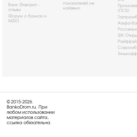
показателей не
Банк Фаворит -
Промсвя
найдено.
отзывы
(ПСБ)
Форум о банках и
Газпром
МФО
Альфа-ба
Россельх
ФК Откры
Райффай
Совкомб
Тинькофф
© 2015-2026.
BankoDrom.ru. При
любом использовании
материалов сайта,
ссылка обязательна.