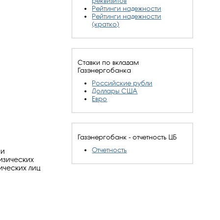
реквизитов
Рейтинги надежности
Рейтинги надежности
(кратко)
Ставки по вкладам
Газэнергобанка
Российские рубли
Доллары США
Евро
Газэнергобанк - отчетность ЦБ
Отчетность
 и
изических
зических лиц