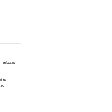
nterfax.ru
i.ru
.ru