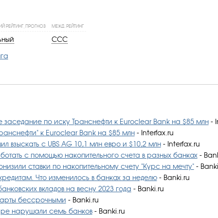
Й РЕЙТИНГ, ПРОГНОЗ
МЕЖД. РЕЙТИНГ
ьный
CCC
нга
 заседание по иску Транснефти к Euroclear Bank на $85 млн
- I
ранснефти" к Euroclear Bank на $85 млн
- Interfax.ru
л взыскать с UBS AG 10,1 млн евро и $10,2 млн
- Interfax.ru
ботать с помощью накопительного счета в разных банках
- Bank
низили ставки по накопительному счету "Курс на мечту"
- Banki
кредитам. Что изменилось в банках за неделю
- Banki.ru
анковских вкладов на весну 2023 года
- Banki.ru
карты бессрочными
- Banki.ru
аре нарушали семь банков
- Banki.ru