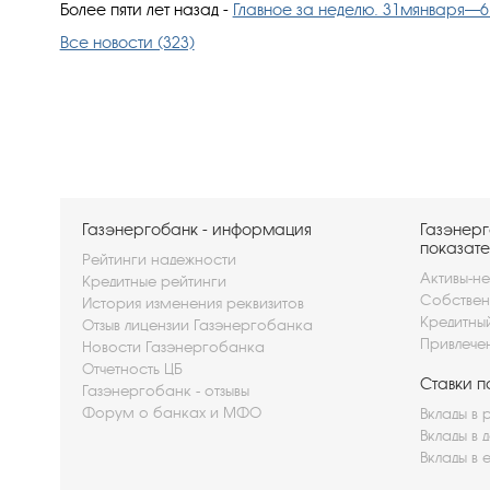
Более пяти лет назад
-
Главное за неделю. 31мянваря—6
Все новости (323)
Газэнергобанк - информация
Газэнерг
показате
Рейтинги надежности
Активы-не
Кредитные рейтинги
Собствен
История изменения реквизитов
Кредитны
Отзыв лицензии Газэнергобанка
Привлече
Новости Газэнергобанка
Отчетность ЦБ
Ставки п
Газэнергобанк - отзывы
Форум о банках и МФО
Вклады в 
Вклады в 
Вклады в 