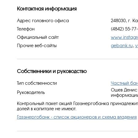
Контактная информация
Адрес головного офиса
248030, г. К
Телефон
(4842) 55-77
Официальный сайт
www.instag
Прочие веб-сайты
gebank.ru
,
v
Собственники и руководство
Тип собственности
Частный ба
Ошев Денис 
Руководитель
информации:
Контрольный пакет акций Газэнергобанка принадлежит
долей в капитале не имеют.
Газэнергобанк - список акционеров и схема владения