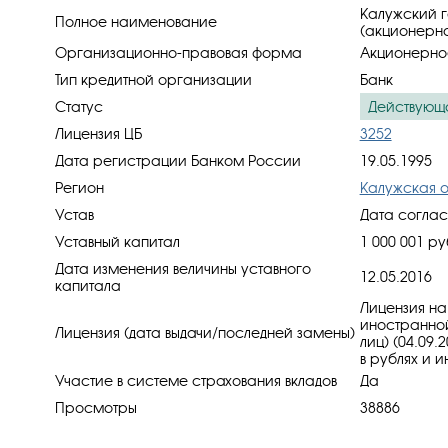
Калужский г
Полное наименование
(акционерн
Организационно-правовая форма
Акционерно
Тип кредитной организации
Банк
Статус
Действующ
Лицензия ЦБ
3252
Дата регистрации Банком России
19.05.1995
Регион
Калужская о
Устав
Дата соглас
Уставный капитал
1 000 001 ру
Дата изменения величины уставного
12.05.2016
капитала
Лицензия на
иностранной
Лицензия (дата выдачи/последней замены)
лиц) (04.09.
в рублях и и
Участие в системе страхования вкладов
Да
Просмотры
38886