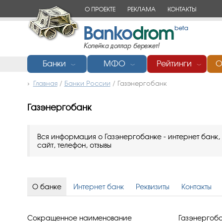
О ПРОЕКТЕ
РЕКЛАМА
КОНТАКТЫ
Банки
МФО
Рейтинги
О
﹀
﹀
﹀
Главная
/
Банки России
/
Газэнергобанк
Газэнергобанк
Вся информация о Газэнергобанке - интернет банк, 
сайт, телефон, отзывы
О банке
Интернет банк
Реквизиты
Контакты
Сокращенное наименование
Газэнергоб