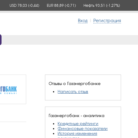
USD 78,03
(-0,44)
EUR 88,89
(-0,71)
Нефть 93,51
(-1,27%)
Вход
|
Регистрация
Отзывы о Газэнергобанке
Написать отзыв
Газэнергобанк - аналитика
Кредитные рейтинги
Финансовые показатели
История изменения