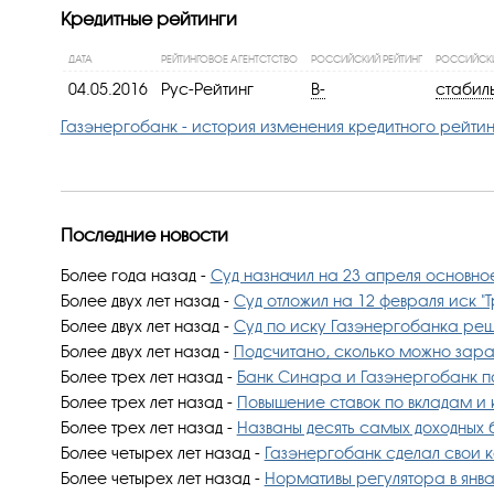
Кредитные рейтинги
ДАТА
РЕЙТИНГОВОЕ АГЕНТСТСТВО
РОССИЙСКИЙ РЕЙТИНГ
РОССИЙСКИ
04.05.2016
Рус-Рейтинг
B-
стабил
Газэнергобанк - история изменения кредитного рейти
Последние новости
Более года назад
-
Суд назначил на 23 апреля основное
Более двух лет назад
-
Суд отложил на 12 февраля иск "Т
Более двух лет назад
-
Суд по иску Газэнергобанка реши
Более двух лет назад
-
Подсчитано, сколько можно зара
Более трех лет назад
-
Банк Синара и Газэнергобанк по
Более трех лет назад
-
Повышение ставок по вкладам и 
Более трех лет назад
-
Названы десять самых доходных б
Более четырех лет назад
-
Газэнергобанк сделал свои 
Более четырех лет назад
-
Нормативы регулятора в янв