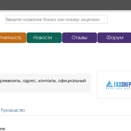
тчетность
Новости
Отзывы
Форум
﹀
реквизиты, адрес, контакты, официальный
Руководство
анк