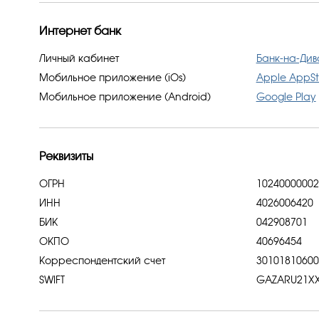
Интернет банк
Личный кабинет
Банк-на-Див
Мобильное приложение (iOs)
Apple AppSt
Мобильное приложение (Android)
Google Play
Реквизиты
ОГРН
102400000021
ИНН
4026006420
БИК
042908701
ОКПО
40696454
Корреспондентский счет
30101810600
SWIFT
GAZARU21X