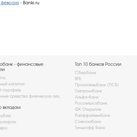
 февраля
- Banki.ru
обанк - финансовые
Топ 10 банков России
ли
Сбербанк
тто
ВТБ
ный капитал
Промсвязьбанк (ПСБ)
й портфель
Газпромбанк
нные средства физических лиц
Альфа-банк
Россельхозбанк
о вкладам
ФК Открытие
Райффайзенбанк
рублях
Совкомбанк
долларах
Тинькофф Банк
евро