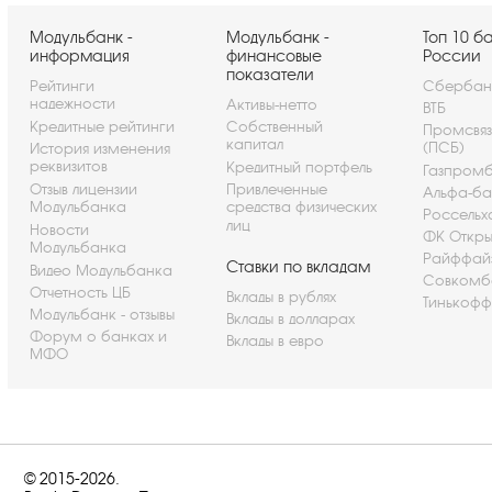
Модульбанк -
Модульбанк -
Топ 10 б
информация
финансовые
России
показатели
Рейтинги
Сбербан
надежности
Активы-нетто
ВТБ
Кредитные рейтинги
Собственный
Промсвя
капитал
(ПСБ)
История изменения
реквизитов
Кредитный портфель
Газпром
Отзыв лицензии
Привлеченные
Альфа-ба
Модульбанка
средства физических
Россельх
лиц
Новости
ФК Откры
Модульбанка
Райффай
Ставки по вкладам
Видео Модульбанка
Совкомб
Отчетность ЦБ
Вклады в рублях
Тинькофф
Модульбанк - отзывы
Вклады в долларах
Форум о банках и
Вклады в евро
МФО
© 2015-2026.