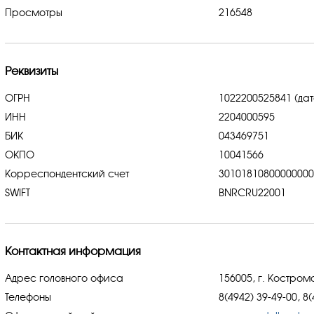
Просмотры
216548
Реквизиты
ОГРН
1022200525841 (дат
ИНН
2204000595
БИК
043469751
ОКПО
10041566
Корреспондентский счет
3010181080000000
SWIFT
BNRCRU22001
Контактная информация
Адрес головного офиса
156005, г. Кострома
Телефоны
8(4942) 39-49-00, 8(