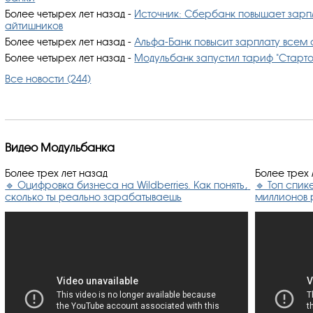
Более четырех лет назад
-
Источник: Сбербанк повышает зарп
айтишников
Более четырех лет назад
-
Альфа-Банк повысит зарплату всем
Более четырех лет назад
-
Модульбанк запустил тариф "Старто
Все новости (244)
Видео Модульбанка
Более трех лет назад
Более трех 
🔹 Оцифровка бизнеса на Wildberries. Как понять, 
🔹 Топ спик
сколько ты реально зарабатываешь
миллионов 