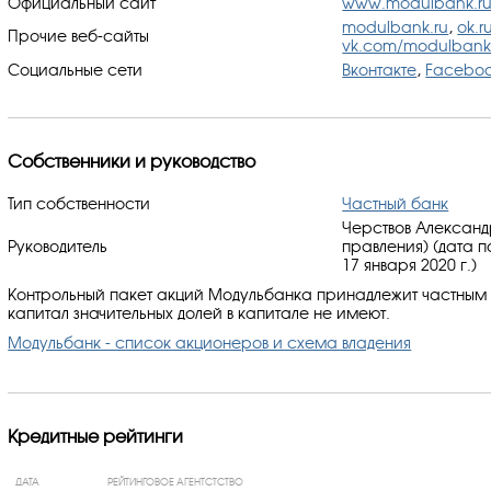
Официальный сайт
www.modulbank.r
modulbank.ru
,
ok.
Прочие веб-сайты
vk.com/modulban
Социальные сети
Вконтакте
,
Facebo
Собственники и руководство
Тип собственности
Частный банк
Черствов Александ
Руководитель
правления) (дата 
17 января 2020 г.)
Контрольный пакет акций Модульбанка принадлежит частным
капитал значительных долей в капитале не имеют.
Модульбанк - список акционеров и схема владения
Кредитные рейтинги
ДАТА
РЕЙТИНГОВОЕ АГЕНТСТСТВО