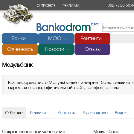
USD 78,03
(-0,4
О ПРОЕКТЕ
РЕКЛАМА
КОНТАКТЫ
Банки
МФО
Рейтинги
﹀
﹀
﹀
Отчетность
Новости
Отзывы
Главная
/
Банки России
/
Модульбанк
﹀
Модульбанк
Вся информация о Модульбанке - интернет банк, реквизиты
адрес, контакты, официальный сайт, телефон, отзывы
О банке
Реквизиты
Контакты
Руководство
Видео
Сокращенное наименование
Модульбанк