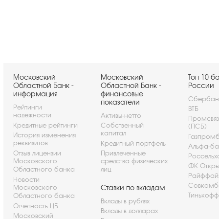
Московский
Московский
Топ 10 б
Областной Банк -
Областной Банк -
России
информация
финансовые
Сбербан
показатели
Рейтинги
ВТБ
надежности
Активы-нетто
Промсвя
Кредитные рейтинги
Собственный
(ПСБ)
капитал
История изменения
Газпром
реквизитов
Кредитный портфель
Альфа-ба
Отзыв лицензии
Привлеченные
Россельх
Московского
средства физических
ФК Откры
Областного банка
лиц
Райффай
Новости
Совкомб
Московского
Ставки по вкладам
Тинькофф
Областного банка
Вклады в рублях
Отчетность ЦБ
Вклады в долларах
Московский