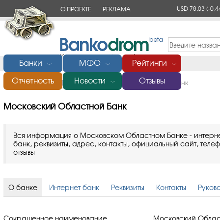
USD 78,03
(-0,4
О ПРОЕКТЕ
РЕКЛАМА
КОНТАКТЫ
Банки
МФО
Рейтинги
﹀
﹀
﹀
Отчетность
Новости
Отзывы
Главная
/
Банки России
/
Московский Областной Банк
﹀
Московский Областной Банк
Вся информация о Московском Областном Банке - интерн
банк, реквизиты, адрес, контакты, официальный сайт, телеф
отзывы
О банке
Интернет банк
Реквизиты
Контакты
Руков
Сокращенное наименование
Московский Облас