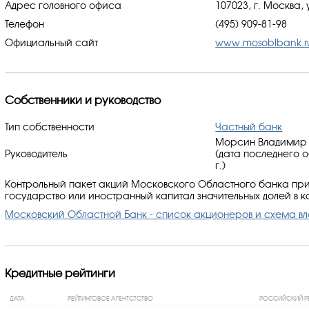
Адрес головного офиса
107023, г. Москва, 
Телефон
(495) 909-81-98
Официальный сайт
www.mosoblbank.r
Собственники и руководство
Тип собственности
Частный банк
Морсин Владимир В
Руководитель
(дата последнего 
г.)
Контрольный пакет акций Московского Областного банка пр
государство или иностранный капитал значительных долей в к
Московский Областной Банк - список акционеров и схема в
Кредитные рейтинги
ДАТА
РЕЙТИНГОВОЕ АГЕНТСТСТВО
РОССИЙСКИЙ Р