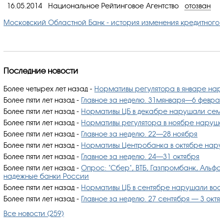
16.05.2014
Национальное Рейтинговое Агентство
отозван
Московский Областной Банк - история изменения кредитного
Последние новости
Более четырех лет назад
-
Нормативы регулятора в январе на
Более пяти лет назад
-
Главное за неделю. 31мянваря—6 февра
Более пяти лет назад
-
Нормативы ЦБ в декабре нарушали сем
Более пяти лет назад
-
Нормативы регулятора в ноябре наруш
Более пяти лет назад
-
Главное за неделю. 22—28 ноября
Более пяти лет назад
-
Нормативы Центробанка в октябре нар
Более пяти лет назад
-
Главное за неделю. 24—31 октября
Более пяти лет назад
-
Опрос: "Сбер", ВТБ, Газпромбанк, Альф
надежные банки России
Более пяти лет назад
-
Нормативы ЦБ в сентябре нарушали во
Более пяти лет назад
-
Главное за неделю. 27 сентября — 3 окт
Все новости (259)