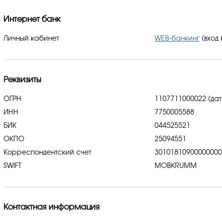
Интернет банк
Личный кабинет
WEB-банкинг
(вход 
Реквизиты
ОГРН
1107711000022 (дат
ИНН
7750005588
БИК
044525521
ОКПО
25094551
Корреспондентский счет
3010181090000000
SWIFT
MOBKRUMM
Контактная информация