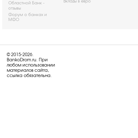
Вклады в евро
Областной Банк -
отзывы
Форум о банках и
МФО
© 2015-2026.
BankoDrom.ru. При
любом использовании
материалов сайта,
ссылка обязательна.