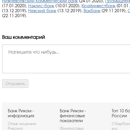
Нижневолжский Коммерческий Банк
(24.01.2020),
Промышленн
(17.01.2020),
Нэклис-банк
(10.01.2020),
Крайинвестбанк
(01.01
(13.12.2019),
Невский банк
(13.12.2019),
Вокбанк
(29.11.2019),
(22.11.2019).
Ваш комментарий
Банк Риком -
Банк Риком -
Топ 10 б
информация
финансовые
России
показатели
Отзыв лицензии
Сбербан
Рикома
Финансовых
ВТБ