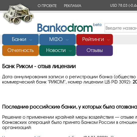
USD 78,03
(-0,4
О ПРОЕКТЕ
РЕКЛАМА
КОНТАКТЫ
Банки
МФО
Рейтинги
﹀
﹀
﹀
Отчетность
Новости
Отзывы
Главная
/
Банки России
/
Риком
/
Отзыв лицензии
﹀
Банк Риком - отзыв лицензии
Дата аннулирования записи о регистрации банка (общество 
коммерческий банк "РИКОМ", номер лицензии ЦБ РФ 3092):
2
Последние российские банки, у которых была отозвана
Решение о применении крайней меры воздействия — отзыве 
банковских операций было принято Банком России в отноше
организаций: