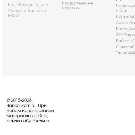
показателей не
Банк Риком - отзывы
Промсвя
найдено.
(ПСБ)
Форум о банках и
МФО
Газпром
Альфа-ба
Россельх
ФК Откры
Райффай
Совкомб
Тинькофф
© 2015-2026.
BankoDrom.ru. При
любом использовании
материалов сайта,
ссылка обязательна.