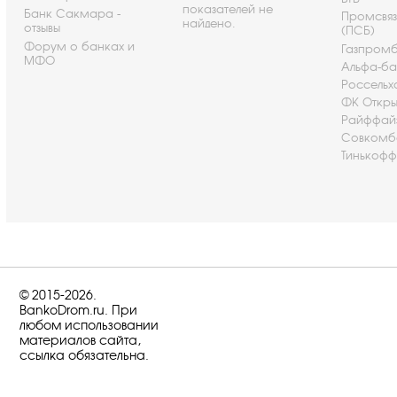
показателей не
Банк Сакмара -
Промсвя
найдено.
отзывы
(ПСБ)
Форум о банках и
Газпром
МФО
Альфа-ба
Россельх
ФК Откры
Райффай
Совкомб
Тинькофф
© 2015-2026.
BankoDrom.ru. При
любом использовании
материалов сайта,
ссылка обязательна.