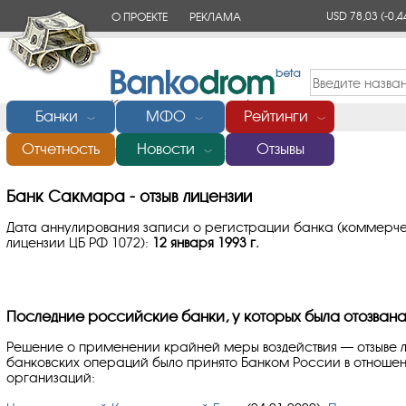
USD 78,03
(-0,4
О ПРОЕКТЕ
РЕКЛАМА
КОНТАКТЫ
Банки
МФО
Рейтинги
﹀
﹀
﹀
Отчетность
Новости
Отзывы
Главная
/
Банки России
/
Сакмара
/
Отзыв лицензии
﹀
Банк Сакмара - отзыв лицензии
Дата аннулирования записи о регистрации банка (коммерч
лицензии ЦБ РФ 1072):
12 января 1993 г.
Последние российские банки, у которых была отозвана
Решение о применении крайней меры воздействия — отзыве 
банковских операций было принято Банком России в отноше
организаций: