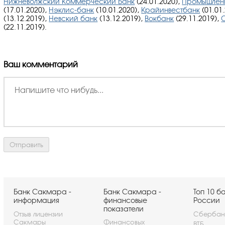
Нижневолжский Коммерческий Банк
(24.01.2020),
Промышленн
(17.01.2020),
Нэклис-банк
(10.01.2020),
Крайинвестбанк
(01.01
(13.12.2019),
Невский банк
(13.12.2019),
Вокбанк
(29.11.2019),
(22.11.2019).
Ваш комментарий
Банк Сакмара -
Банк Сакмара -
Топ 10 б
информация
финансовые
России
показатели
Отзыв лицензии
Сбербан
Сакмары
Финансовых
ВТБ