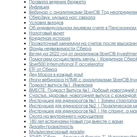
Правила ведения бюджета
Инфляция
Вебинар с аналитиками SberCIB "Год неопределе
СберЗвук: музыка нас связала
Условия вкладов
Об индивидуальном лицевом счете в Пенсионном
Налоговый вычет
Кредитная история
Прожиточный минимум на счетах после взыскани
Фонды недвижимости Сбера
Взгляд на 2022 год от аналитиков SberCIB Investme
Помогаем осуществлять мечты | Кредитная Сбер
Sber500 International IT accelerator
ETF от Сбера
Дед Мороз в каждый дом!
Итоги вебинара НЛМК с аналитиками SberCIB Inv
Подкаст выпуск №1. Инклюзия
ВМЕСТЕ. Подкаст Выпуск №1. Добрый новогодний
Счастья, здоровья: новогодний выпуск с командо
Инструкция для единорогов №1 | Зачем стартап
Инструкция для единорогов №2 | Практическая м
Инструкция для единорогов №3 | Не спринт, а ма
Охота на внутреннего нарушителя
180 лет встречаем Новый год вместе с вами
Дизайн-грамотность
Мультисенсорный дизайн
ЗПИФ "Сбер — Арендный бизнес 7". Инвестируйте