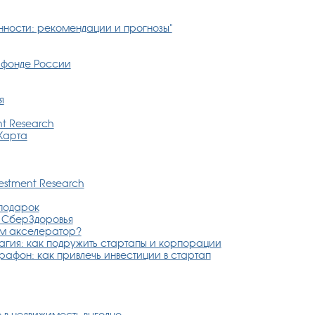
нности: рекомендации и прогнозы"
 фонде России
я
nt Research
Карта
estment Research
 подарок
й СберЗдоровья
ам акселератор?
агия: как подружить стартапы и корпорации
рафон: как привлечь инвестиции в стартап
 в недвижимость выгодно