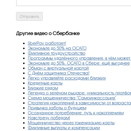
Другие видео о Сбербанке
SberPay работает!
Экономьте до 50% на ОСАГО
Фиктивное трудоустройство
Программы удалённого управления: в чём может
Экономьте до 50%. ОСАГО в Сбере: ещё выгоднее
Обман с виртуальной картой
С Днём защитника Отечества!
Легко управляйте расходами близких
Кредитные карты
Близкие рядом
Легенда о зелёном рыцаре: уникальность платф
Схема мошенничества "Самоинкассация"
Стратегия накоплений в зависимости от возраста
Привычка заботы о будущем
Осознанное потребление: путь к накоплениям
Навстречу победам!
Мошенничество через токенизацию карты
Фиктивные выплаты и компенсации