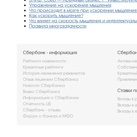
Упражнение на ускорение мышления
Что происходит в мозге при ускорении мышления
Как ускорить мышление?
Что влияет на скорость мышления и интеллектуал
Правила многозадачности
Сбербанк - информация
Сбербанк
Рейтинги надежности
Активы-не
Кредитные рейтинги
Собствен
История изменения реквизитов
Кредитны
Отзыв лицензии Сбербанка
Привлече
Новости Сбербанка
Ставки п
Видео Сбербанка
Информация о Сбербанке
Вклады в 
Отчетность ЦБ
Вклады в 
Сбербанк - отзывы
Вклады в 
Форум о банках и МФО