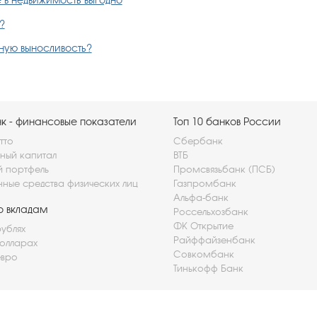
?
ьную выносливость?
 - финансовые показатели
Топ 10 банков России
тто
Сбербанк
ный капитал
ВТБ
й портфель
Промсвязьбанк (ПСБ)
нные средства физических лиц
Газпромбанк
Альфа-банк
о вкладам
Россельхозбанк
ФК Открытие
рублях
Райффайзенбанк
долларах
Совкомбанк
евро
Тинькофф Банк