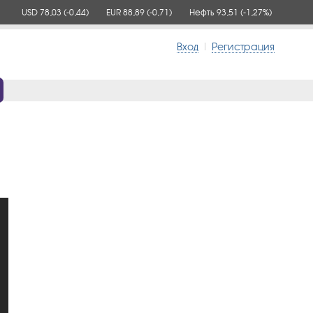
USD 78,03
(-0,44)
EUR 88,89
(-0,71)
Нефть 93,51
(-1,27%)
Вход
|
Регистрация