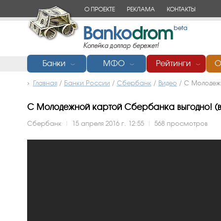
О ПРОЕКТЕ
РЕКЛАМА
КОНТАКТЫ
Банки
МФО
Рейтинги
О
﹀
﹀
﹀
Главная
/
Банки России
/
Сбербанк
/
Видео
/
С Молодеж
С Молодежной картой Сбербанка выгодно! (вид
Сбербанк
|
15 апреля 2016 г. 12:55
|
568 просмотров