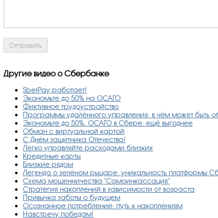
Другие видео о Сбербанке
SberPay работает!
Экономьте до 50% на ОСАГО
Фиктивное трудоустройство
Программы удалённого управления: в чём может быть 
Экономьте до 50%. ОСАГО в Сбере: ещё выгоднее
Обман с виртуальной картой
С Днём защитника Отечества!
Легко управляйте расходами близких
Кредитные карты
Близкие рядом
Легенда о зелёном рыцаре: уникальность платформы 
Схема мошенничества "Самоинкассация"
Стратегия накоплений в зависимости от возраста
Привычка заботы о будущем
Осознанное потребление: путь к накоплениям
Навстречу победам!