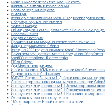
Мошенничество через токенизацию карты
Фиктивные выплаты и компенсации
Правила ведения бюджета
Инфляция
Вебинар с аналитиками SberCIB "Год неопределенности
СберЗвук: музыка нас связала
Условия вкладов
Об индивидуальном лицевом счете в Пенсионном фонде
Налоговый вычет
Кредитная история
Прожиточный минимум на счетах после взыскания
Фонды недвижимости Сбера
Взгляд на 2022 год от аналитиков SberCIB Investment Res
Помогаем осуществлять мечты | Кредитная СберКарта
Sber500 International IT accelerator
ETF от Сбера
Дед Мороз в каждый дом!
Итоги вебинара НЛМК с аналитиками SberCIB Investmen
Подкаст выпуск №1. Инклюзия
ВМЕСТЕ. Подкаст Выпуск №1. Добрый новогодний подар
Счастья, здоровья: новогодний выпуск с командой Сбер
Инструкция для единорогов №1 | Зачем стартапам акс
Инструкция для единорогов №2 | Практическая магия: 
Инструкция для единорогов №3 | Не спринт, а марафон:
Охота на внутреннего нарушителя
180 лет встречаем Новый год вместе с вами