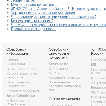
Дизайн-грамотность
Мультисенсорный дизайн
ЗПИФ "Сбер — Арендный бизнес 7". Инвестируйте в нед
Упражнение на ускорение мышления
Что происходит в мозге при ускорении мышления?
Как ускорить мышление?
Что влияет на скорость мышления и интеллектуальную вы
Правила многозадачности
Сбербанк -
Сбербанк -
Топ 10 б
информация
финансовые
России
показатели
Рейтинги
Сбербан
надежности
Активы-нетто
ВТБ
Кредитные рейтинги
Собственный
Промсвя
капитал
(ПСБ)
История изменения
реквизитов
Кредитный портфель
Газпром
Отзыв лицензии
Привлеченные
Альфа-ба
Сбербанка
средства физических
Россельх
лиц
Новости Сбербанка
ФК Откры
Видео Сбербанка
Райффай
Ставки по вкладам
Информация о
Совкомб
Сбербанке
Вклады в рублях