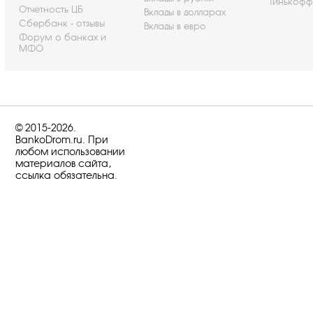
Тинькофф
Отчетность ЦБ
Вклады в долларах
Сбербанк - отзывы
Вклады в евро
Форум о банках и
МФО
© 2015-2026.
BankoDrom.ru. При
любом использовании
материалов сайта,
ссылка обязательна.