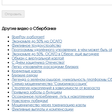
Другие видео о Сбербанке
SberPay работает!
Экономьте до 50% на ОСАГО
Фиктивное трудоустройство
Программы удалённого управления: в чём может быть 
Экономьте до 50%. ОСАГО в Сбере: ещё выгоднее
Обман с виртуальной картой
С Днём защитника Отечества!
Легко управляйте расходами близких
Кредитные карты
Близкие рядом
Легенда о зелёном рыцаре: уникальность платформы 
Схема мошенничества "Самоинкассация"
Стратегия накоплений в зависимости от возраста
Привычка заботы о будущем
Осознанное потребление: путь к накоплениям
Навстречу победам!
Мошенничество через токенизацию карты
Фиктивные выплаты и компенсации