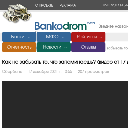
USD 78,03
(-0,4
О ПРОЕКТЕ
РЕКЛАМА
КОНТАКТЫ
Банки
МФО
Рейтинги
﹀
﹀
﹀
Отчетность
Новости
Отзывы
Главная
/
Банки России
/
Сбербанк
/
Видео
/
Как не забывать т
﹀
Как не забывать то, что запоминаешь? (видео от 17 
Сбербанк
|
17 декабря 2021 г. 10:55
|
207 просмотров