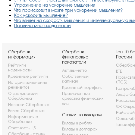
Упражнение на ускорение мышления
Что происходит в мозге при ускорении мышления?
Как ускорить мышление?
Что влияет на скорость мышления и интеллектуальную вы
Правила многозадачности
Сбербанк -
Сбербанк -
Топ 10 б
информация
финансовые
России
показатели
Рейтинги
Сбербан
надежности
Активы-нетто
ВТБ
Кредитные рейтинги
Собственный
Промсвя
капитал
(ПСБ)
История изменения
реквизитов
Кредитный портфель
Газпром
Отзыв лицензии
Привлеченные
Альфа-ба
Сбербанка
средства физических
Россельх
лиц
Новости Сбербанка
ФК Откры
Видео Сбербанка
Райффай
Ставки по вкладам
Информация о
Совкомб
Сбербанке
Вклады в рублях
Тинькофф
Отчетность ЦБ
Вклады в долларах
Сбербанк - отзывы