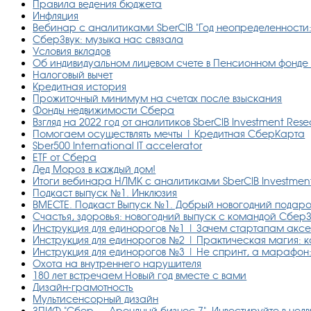
Правила ведения бюджета
Инфляция
Вебинар с аналитиками SberCIB "Год неопределенности
СберЗвук: музыка нас связала
Условия вкладов
Об индивидуальном лицевом счете в Пенсионном фонде
Налоговый вычет
Кредитная история
Прожиточный минимум на счетах после взыскания
Фонды недвижимости Сбера
Взгляд на 2022 год от аналитиков SberCIB Investment Res
Помогаем осуществлять мечты | Кредитная СберКарта
Sber500 International IT accelerator
ETF от Сбера
Дед Мороз в каждый дом!
Итоги вебинара НЛМК с аналитиками SberCIB Investmen
Подкаст выпуск №1. Инклюзия
ВМЕСТЕ. Подкаст Выпуск №1. Добрый новогодний подар
Счастья, здоровья: новогодний выпуск с командой Сбер
Инструкция для единорогов №1 | Зачем стартапам акс
Инструкция для единорогов №2 | Практическая магия: 
Инструкция для единорогов №3 | Не спринт, а марафон:
Охота на внутреннего нарушителя
180 лет встречаем Новый год вместе с вами
Дизайн-грамотность
Мультисенсорный дизайн
ЗПИФ "Сбер — Арендный бизнес 7". Инвестируйте в нед