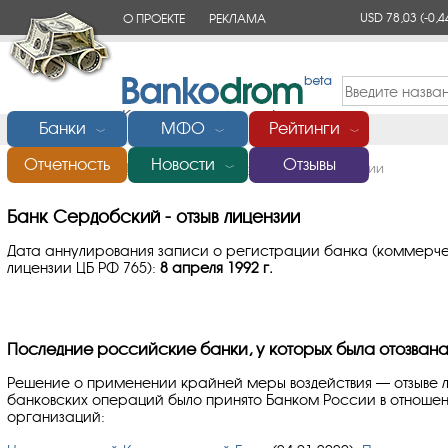
USD 78,03
(-0,4
О ПРОЕКТЕ
РЕКЛАМА
КОНТАКТЫ
Банки
МФО
Рейтинги
﹀
﹀
﹀
Отчетность
Новости
Отзывы
Главная
/
Банки России
/
Сердобский
/
Отзыв лицензии
﹀
Банк Сердобский - отзыв лицензии
Дата аннулирования записи о регистрации банка (коммерч
лицензии ЦБ РФ 765):
8 апреля 1992 г.
Последние российские банки, у которых была отозвана
Решение о применении крайней меры воздействия — отзыве 
банковских операций было принято Банком России в отноше
организаций: