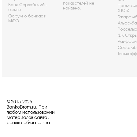
показателей не
Банк Сердобский -
Промсвя
найдено.
отзывы
(ПСБ)
Форум о банках и
Газпром
МФО
Альфа-ба
Россельх
ФК Откры
Райффай
Совкомб
Тинькофф
© 2015-2026.
BankoDrom.ru. При
любом использовании
материалов сайта,
ссылка обязательна.