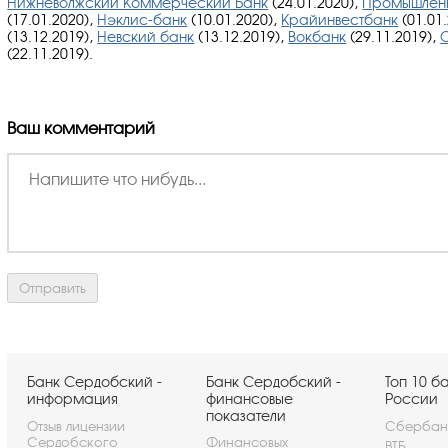
Нижневолжский Коммерческий Банк
(24.01.2020),
Промышленн
(17.01.2020),
Нэклис-банк
(10.01.2020),
Крайинвестбанк
(01.01
(13.12.2019),
Невский банк
(13.12.2019),
Вокбанк
(29.11.2019),
(22.11.2019).
Ваш комментарий
Банк Сердобский -
Банк Сердобский -
Топ 10 б
информация
финансовые
России
показатели
Отзыв лицензии
Сбербан
Сердобского
Финансовых
ВТБ