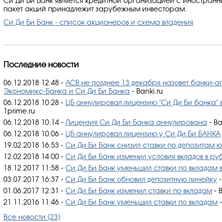
Си Ди Би Банк является кредитной организацией с иностранн
пакет акций принадлежит зарубежным инвесторам.
Си Ди Би Банк - список акционеров и схема владения
Последние новости
06.12.2018 12:48
-
АСВ не позднее 13 декабря назовет банки-аг
Экономикс-Банка и Си Ди Би Банка
- Banki.ru
06.12.2018 10:28
-
ЦБ аннулировал лицензию "Си Ди Би банка" 
1prime.ru
06.12.2018 10:14
-
Лицензия Си Ди Би Банка аннулирована
- Ba
06.12.2018 10:06
-
ЦБ аннулировал лицензию у Си Ди Би БАНКА
19.02.2018 16:53
-
Си Ди Би Банк снизил ставки по депозитам 
12.02.2018 14:00
-
Си Ди Би Банк изменил условия вкладов в ру
18.12.2017 11:58
-
Си Ди Би Банк уменьшил ставки по вкладам 
03.07.2017 16:37
-
Си Ди Би Банк обновил депозитную линейку
-
01.06.2017 12:31
-
Си Ди Би Банк изменил ставки по вкладам
- 
21.11.2016 11:46
-
Си Ди Би Банк уменьшил ставки по вкладам
-
Все новости (23)