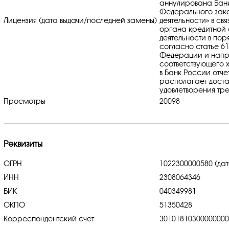
аннулирована Банк
Федерального зако
Лицензия (дата выдачи/последней замены)
деятельности» в с
органа кредитной
деятельности в по
согласно статье 6
Федерации и напр
соответствующего 
в Банк России отче
располагает доста
удовлетворения тр
Просмотры
20098
Реквизиты
ОГРН
1022300000580 (дат
ИНН
2308064346
БИК
040349981
ОКПО
51350428
Корреспондентский счет
3010181030000000