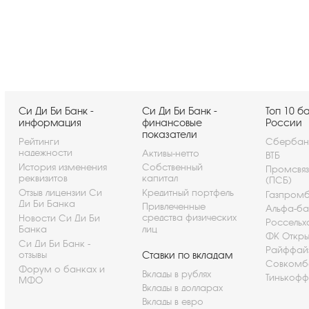
Си Ди Би Банк -
Си Ди Би Банк -
Топ 10 б
информация
финансовые
России
показатели
Рейтинги
Сбербан
надежности
Активы-нетто
ВТБ
История изменения
Собственный
Промсвя
реквизитов
капитал
(ПСБ)
Отзыв лицензии Си
Кредитный портфель
Газпром
Ди Би Банка
Привлеченные
Альфа-ба
средства физических
Новости Си Ди Би
Россельх
Банка
лиц
ФК Откры
Си Ди Би Банк -
Райффай
отзывы
Ставки по вкладам
Совкомб
Форум о банках и
Вклады в рублях
Тинькофф
МФО
Вклады в долларах
Вклады в евро