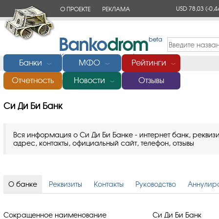
USD 78,03
(-0,4
О ПРОЕКТЕ
РЕКЛАМА
КОНТАКТЫ
Банки
МФО
Рейтинги
﹀
﹀
﹀
Отчетность
Новости
Отзывы
Главная
/
Банки России
/
Си Ди Би Банк
﹀
Си Ди Би Банк
Вся информация о Си Ди Би Банке - интернет банк, реквизи
адрес, контакты, официальный сайт, телефон, отзывы
О банке
Реквизиты
Контакты
Руководство
Аннулир
Сокращенное наименование
Си Ди Би Банк