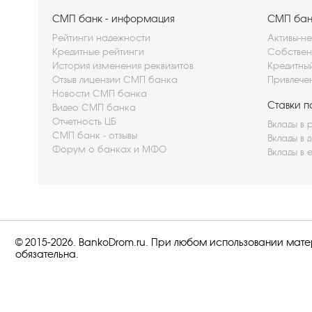
СМП банк - информация
СМП банк
Рейтинги надежности
Активы-не
Кредитные рейтинги
Собствен
История изменения реквизитов
Кредитны
Отзыв лицензии СМП банка
Привлече
Новости СМП банка
Ставки п
Видео СМП банка
Отчетность ЦБ
Вклады в 
СМП банк - отзывы
Вклады в 
Форум о банках и МФО
Вклады в 
© 2015-2026. BankoDrom.ru. При любом использовании мат
обязательна.