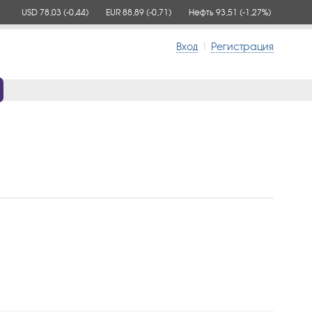
USD 78,03
(-0,44)
EUR 88,89
(-0,71)
Нефть 93,51
(-1,27%)
Вход
|
Регистрация