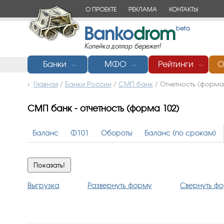
О ПРОЕКТЕ
РЕКЛАМА
КОНТАКТЫ
Банки
МФО
Рейтинги
О
﹀
﹀
﹀
Главная
/
Банки России
/
СМП банк
/
Отчетность (форма
СМП банк - отчетность (форма 102)
Баланс
Ф101
Обороты
Баланс (по срокам)
Выгрузка
Развернуть форму
Свернуть ф