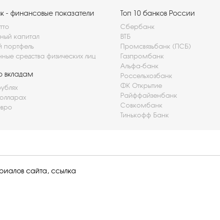
 - финансовые показатели
Топ 10 банков России
тто
Сбербанк
ный капитал
ВТБ
й портфель
Промсвязьбанк (ПСБ)
нные средства физических лиц
Газпромбанк
Альфа-банк
о вкладам
Россельхозбанк
ФК Открытие
рублях
Райффайзенбанк
долларах
Совкомбанк
евро
Тинькофф Банк
ериалов сайта, ссылка