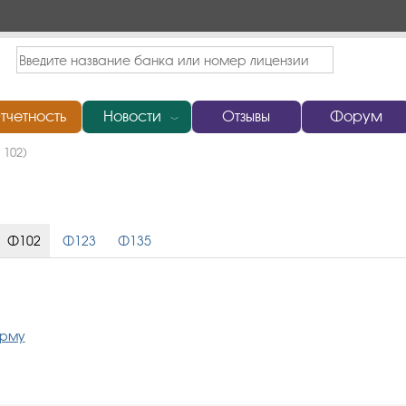
тчетность
Новости
Отзывы
Форум
﹀
 102)
Ф102
Ф123
Ф135
орму