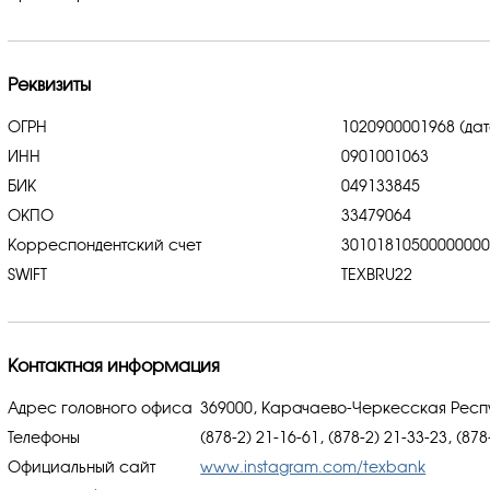
Реквизиты
ОГРН
1020900001968 (дат
ИНН
0901001063
БИК
049133845
ОКПО
33479064
Корреспондентский счет
3010181050000000
SWIFT
TEXBRU22
Контактная информация
Адрес головного офиса
369000, Карачаево-Черкесская Респуб
Телефоны
(878-2) 21-16-61, (878-2) 21-33-23, (878
Официальный сайт
www.instagram.com/texbank