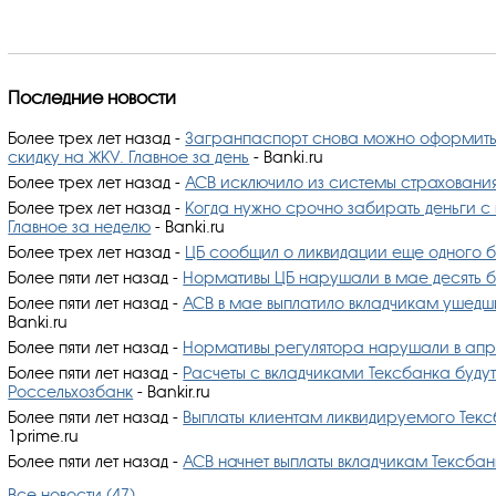
Последние новости
Более трех лет назад
-
Загранпаспорт снова можно оформить ч
скидку на ЖКУ. Главное за день
- Banki.ru
Более трех лет назад
-
АСВ исключило из системы страхования
Более трех лет назад
-
Когда нужно срочно забирать деньги с 
Главное за неделю
- Banki.ru
Более трех лет назад
-
ЦБ сообщил о ликвидации еще одного 
Более пяти лет назад
-
Нормативы ЦБ нарушали в мае десять 
Более пяти лет назад
-
АСВ в мае выплатило вкладчикам ушедш
Banki.ru
Более пяти лет назад
-
Нормативы регулятора нарушали в апре
Более пяти лет назад
-
Расчеты с вкладчиками Тексбанка будут
Россельхозбанк
- Bankir.ru
Более пяти лет назад
-
Выплаты клиентам ликвидируемого Текс
1prime.ru
Более пяти лет назад
-
АСВ начнет выплаты вкладчикам Тексбан
Все новости (47)