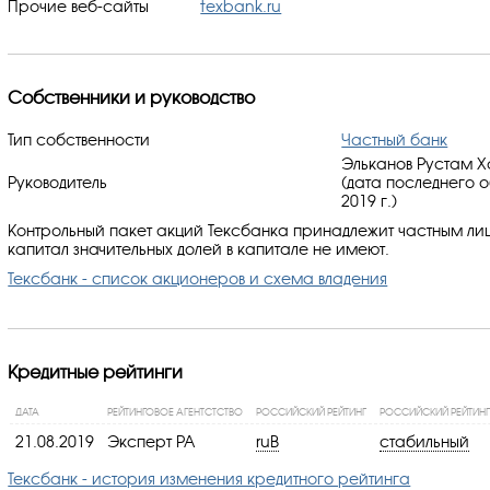
Прочие веб-сайты
texbank.ru
Собственники и руководство
Тип собственности
Частный банк
Эльканов Рустам Х
Руководитель
(дата последнего 
2019 г.)
Контрольный пакет акций Тексбанка принадлежит частным ли
капитал значительных долей в капитале не имеют.
Тексбанк - список акционеров и схема владения
Кредитные рейтинги
ДАТА
РЕЙТИНГОВОЕ АГЕНТСТСТВО
РОССИЙСКИЙ РЕЙТИНГ
РОССИЙСКИЙ РЕЙТИНГ
21.08.2019
Эксперт РА
ruB
стабильный
Тексбанк - история изменения кредитного рейтинга