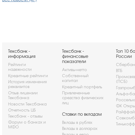
Тексбанк -
Тексбанк -
Топ 10 б
информация
финансовые
России
показатели
Рейтинги
Сбербан
надежности
Активы-нетто
ВТБ
Кредитные рейтинги
Собственный
Промсвя
капитал
(ПСБ)
История изменения
реквизитов
Кредитный портфель
Газпром
Отзыв лицензии
Привлеченные
Альфа-ба
Тексбанка
средства физических
Россельх
лиц
Новости Тексбанка
ФК Откры
Отчетность ЦБ
Райффай
Ставки по вкладам
Тексбанк - отзывы
Совкомб
Форум о банках и
Вклады в рублях
Тинькофф
МФО
Вклады в долларах
Вклады в евро