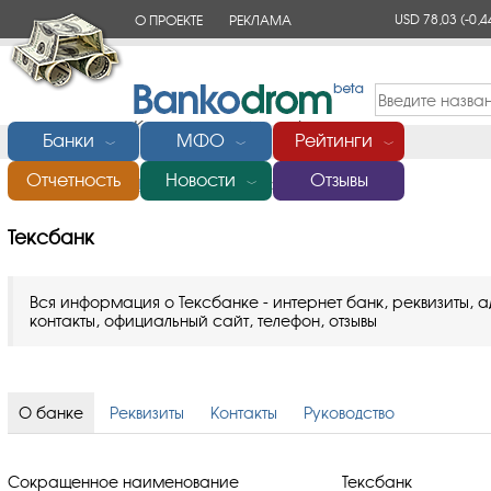
USD 78,03
(-0,4
О ПРОЕКТЕ
РЕКЛАМА
КОНТАКТЫ
Банки
МФО
Рейтинги
﹀
﹀
﹀
Отчетность
Новости
Отзывы
Главная
/
Банки России
/
Тексбанк
﹀
Тексбанк
Вся информация о Тексбанке - интернет банк, реквизиты, а
контакты, официальный сайт, телефон, отзывы
О банке
Реквизиты
Контакты
Руководство
Сокращенное наименование
Тексбанк