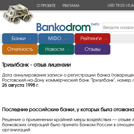
USD 78,03
(-0,4
О ПРОЕКТЕ
РЕКЛАМА
КОНТАКТЫ
Банки
МФО
Рейтинги
﹀
﹀
﹀
Отчетность
Новости
Отзывы
Главная
/
Банки России
/
Триэлбанк
/
Отзыв лицензии
﹀
Триэлбанк - отзыв лицензии
Дата аннулирования записи о регистрации банка (товарищес
Ростовский-на-Дону коммерческий банк "Триэлбанк", номер л
26 августа 1998 г.
Последние российские банки, у которых была отозвана
Решение о применении крайней меры воздействия — отзыве 
банковских операций было принято Банком России в отноше
организаций: