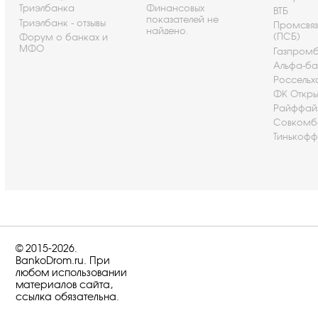
Триэлбанка
Финансовых
ВТБ
показателей не
Триэлбанк - отзывы
Промсвя
найдено.
(ПСБ)
Форум о банках и
МФО
Газпром
Альфа-ба
Россельх
ФК Откры
Райффай
Совкомб
Тинькофф
© 2015-2026.
BankoDrom.ru. При
любом использовании
материалов сайта,
ссылка обязательна.