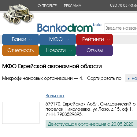
USD 78,03
(-0,4
О ПРОЕКТЕ
РЕКЛАМА
КОНТАКТЫ
Банки
МФО
Рейтинги
﹀
﹀
﹀
Отчетность
Новости
Отзывы
Главная
/
МФО Еврейской автономной области
﹀
МФО Еврейской автономной области
Микрофинансовых организаций — 4.
Сортировать по:
н
Вольгота
679170, Еврейская Аобл, Смидовичский р-
поселок Николаевка, ул Лазо, д 15, оф 1.
ИНН: 7903529895
.
Действующая организация с 20.05.2020.