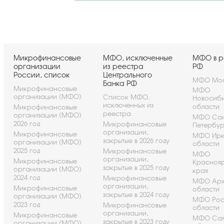
Микрофинансовые
МФО, исключенные
МФО в р
организации
из реестра
РФ
России, список
Центрального
МФО Мос
Банка РФ
Микрофинансовые
МФО
организации (МФО)
Список МФО,
Новосиб
исключенных из
области
Микрофинансовые
реестра
организации (МФО)
МФО Сан
2026 год
Микрофинансовые
Петербу
организации,
Микрофинансовые
МФО Ирк
закрытые в 2026 году
организации (МФО)
области
2025 год
Микрофинансовые
МФО
организации,
Микрофинансовые
Красноя
закрытые в 2025 году
организации (МФО)
края
2024 год
Микрофинансовые
МФО Арх
организации,
Микрофинансовые
области
закрытые в 2024 году
организации (МФО)
МФО Рос
2023 год
Микрофинансовые
области
организации,
Микрофинансовые
МФО Са
закрытые в 2023 году
организации (МФО)