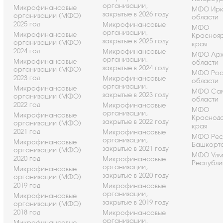
организации,
Микрофинансовые
МФО Ирк
закрытые в 2026 году
организации (МФО)
области
2025 год
Микрофинансовые
МФО
организации,
Микрофинансовые
Красноя
закрытые в 2025 году
организации (МФО)
края
2024 год
Микрофинансовые
МФО Арх
организации,
Микрофинансовые
области
закрытые в 2024 году
организации (МФО)
МФО Рос
2023 год
Микрофинансовые
области
организации,
Микрофинансовые
МФО Са
закрытые в 2023 году
организации (МФО)
области
2022 год
Микрофинансовые
МФО
организации,
Микрофинансовые
Краснод
закрытые в 2022 году
организации (МФО)
края
2021 год
Микрофинансовые
МФО Рес
организации,
Микрофинансовые
Башкорт
закрытые в 2021 году
организации (МФО)
МФО Удм
2020 год
Микрофинансовые
Республи
организации,
Микрофинансовые
закрытые в 2020 году
организации (МФО)
2019 год
Микрофинансовые
организации,
Микрофинансовые
закрытые в 2019 году
организации (МФО)
2018 год
Микрофинансовые
организации,
Микрофинансовые