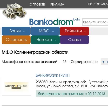
USD 78,03
(-0,4
О ПРОЕКТЕ
РЕКЛАМА
КОНТАКТЫ
Банки
МФО
Рейтинги
﹀
﹀
﹀
Отчетность
Новости
Отзывы
Главная
/
МФО Калининградской области
﹀
МФО Калининградской области
Микрофинансовых организаций — 13.
Сортировать по:
н
БАНКИРОФФ ГРУПП
238050, Калининградская обл, Гусевский р
Гусев, ул Ломоносова, д 8.
ИНН: 390280226
Действующая организация с 05.12.2013.