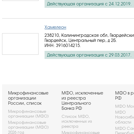
Действующая организация с 24.12.2019.
Хамелеон
238210, Калининградская обл, Гвардейский
Гвардейск, Центральный пер, д 2Б.
ИНН: 3916014215
.
Действующая организация с 29.03.2017.
Микрофинансовые
МФО, исключенные
МФО в р
организации
из реестра
РФ
России, список
Центрального
МФО Мос
Банка РФ
Микрофинансовые
МФО
организации (МФО)
Список МФО,
Новосиб
исключенных из
области
Микрофинансовые
реестра
организации (МФО)
МФО Сан
2026 год
Микрофинансовые
Петербу