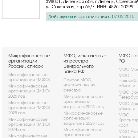
398001, Липецкая обл, г Липецк, Советски
ул Советская, стр 66/7.
ИНН: 4826120299
.
Действующая организация с 07.06.2016.
Микрофинансовые
МФО, исключенные
МФО в р
организации
из реестра
РФ
России, список
Центрального
МФО Мос
Банка РФ
Микрофинансовые
МФО
организации (МФО)
Список МФО,
Новосиб
исключенных из
области
Микрофинансовые
реестра
организации (МФО)
МФО Сан
2026 год
Микрофинансовые
Петербу
организации,
Микрофинансовые
МФО Ирк
закрытые в 2026 году
организации (МФО)
области
2025 год
Микрофинансовые
МФО
организации,
Микрофинансовые
Красноя
закрытые в 2025 году
организации (МФО)
края
2024 год
Микрофинансовые
МФО Арх
организации,
Микрофинансовые
области