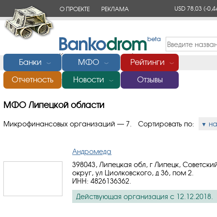
USD 78,03
(-0,4
О ПРОЕКТЕ
РЕКЛАМА
КОНТАКТЫ
Банки
МФО
Рейтинги
﹀
﹀
﹀
Отчетность
Новости
Отзывы
Главная
/
МФО Липецкой области
﹀
МФО Липецкой области
Микрофинансовых организаций — 7.
Сортировать по:
н
Андромеда
398043, Липецкая обл, г Липецк, Советски
округ, ул Циолковского, д 36, пом 2.
ИНН: 4826136362
.
Действующая организация с 12.12.2018.