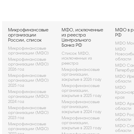
Микрофинансовые
МФО, исключенные
МФО в р
организации
из реестра
РФ
России, список
Центрального
МФО Мос
Банка РФ
Микрофинансовые
МФО
организации (МФО)
Список МФО,
Новосиб
исключенных из
области
Микрофинансовые
реестра
организации (МФО)
МФО Сан
2026 год
Микрофинансовые
Петербу
организации,
Микрофинансовые
МФО Ирк
закрытые в 2026 году
организации (МФО)
области
2025 год
Микрофинансовые
МФО
организации,
Микрофинансовые
Красноя
закрытые в 2025 году
организации (МФО)
края
2024 год
Микрофинансовые
МФО Арх
организации,
Микрофинансовые
области
закрытые в 2024 году
организации (МФО)
МФО Рос
2023 год
Микрофинансовые
области
организации,
Микрофинансовые
МФО Са
закрытые в 2023 году
организации (МФО)
области
2022 год