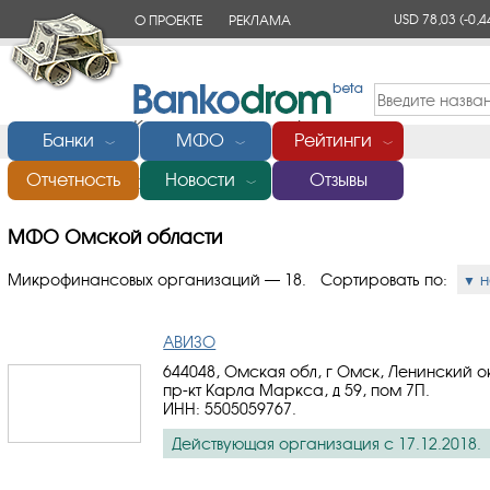
USD 78,03
(-0,4
О ПРОЕКТЕ
РЕКЛАМА
КОНТАКТЫ
Банки
МФО
Рейтинги
﹀
﹀
﹀
Отчетность
Новости
Отзывы
Главная
/
МФО Омской области
﹀
МФО Омской области
Микрофинансовых организаций — 18.
Сортировать по:
н
АВИЗО
644048, Омская обл, г Омск, Ленинский о
пр-кт Карла Маркса, д 59, пом 7П.
ИНН: 5505059767
.
Действующая организация с 17.12.2018.