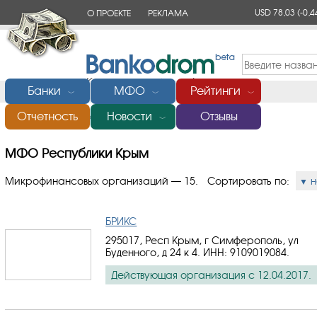
USD 78,03
(-0,4
О ПРОЕКТЕ
РЕКЛАМА
КОНТАКТЫ
Банки
МФО
Рейтинги
﹀
﹀
﹀
Отчетность
Новости
Отзывы
Главная
/
МФО Республики Крым
﹀
МФО Республики Крым
Микрофинансовых организаций — 15.
Сортировать по:
н
БРИКС
295017, Респ Крым, г Симферополь, ул
Буденного, д 24 к 4.
ИНН: 9109019084
.
Действующая организация с 12.04.2017.