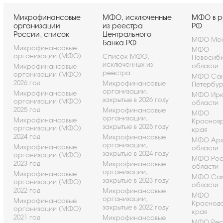
Микрофинансовые
МФО, исключенные
МФО в р
организации
из реестра
РФ
России, список
Центрального
МФО Мос
Банка РФ
Микрофинансовые
МФО
организации (МФО)
Список МФО,
Новосиб
исключенных из
области
Микрофинансовые
реестра
организации (МФО)
МФО Сан
2026 год
Микрофинансовые
Петербу
организации,
Микрофинансовые
МФО Ирк
закрытые в 2026 году
организации (МФО)
области
2025 год
Микрофинансовые
МФО
организации,
Микрофинансовые
Красноя
закрытые в 2025 году
организации (МФО)
края
2024 год
Микрофинансовые
МФО Арх
организации,
Микрофинансовые
области
закрытые в 2024 году
организации (МФО)
МФО Рос
2023 год
Микрофинансовые
области
организации,
Микрофинансовые
МФО Са
закрытые в 2023 году
организации (МФО)
области
2022 год
Микрофинансовые
МФО
организации,
Микрофинансовые
Краснод
закрытые в 2022 году
организации (МФО)
края
2021 год
Микрофинансовые
МФО Рес