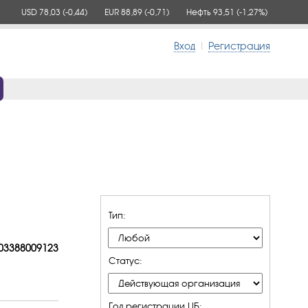
USD 78,03
(-0,44)
EUR 88,89
(-0,71)
Нефть 93,51
(-1,27%)
Вход
|
Регистрация
Тип:
03388
009123
Статус:
Год регистрации ЦБ: