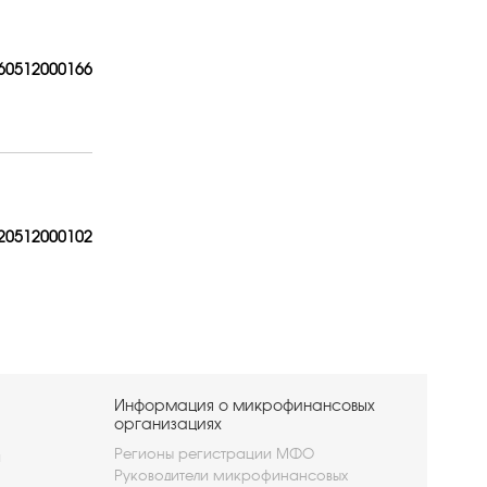
60512
000166
20512
000102
Информация о микрофинансовых
организациях
Регионы регистрации МФО
и
Руководители микрофинансовых