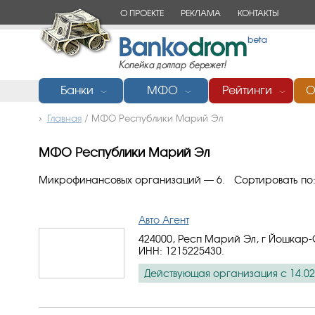
О ПРОЕКТЕ
РЕКЛАМА
КОНТАКТЫ
Банки
МФО
Рейтинги
О
﹀
﹀
﹀
Главная
/
МФО Республики Марий Эл
МФО Республики Марий Эл
Микрофинансовых организаций — 6.
Сортировать по
Авто Агент
424000, Респ Марий Эл, г Йошкар-
ИНН: 1215225430
.
Действующая организация с 14.02