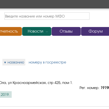
тчетность
Новости
Отзывы
Форум
﹀
:
названию
номеру в госреестре
Ола, ул Красноармейская, стр 42Б, пом 1.
Рег. номер:
1919
.2019.