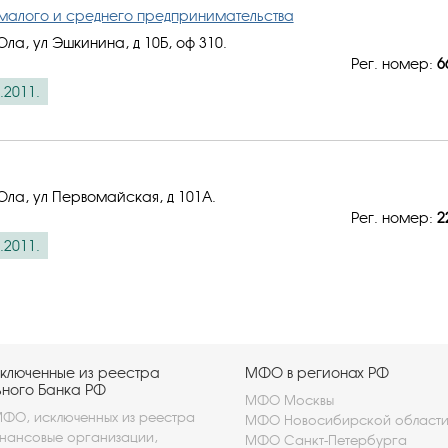
малого и среднего предпринимательства
ла, ул Эшкинина, д 10Б, оф 310.
Рег. номер:
6
.2011.
Ола, ул Первомайская, д 101А.
Рег. номер:
2
.2011.
ключенные из реестра
МФО в регионах РФ
ьного Банка РФ
МФО Москвы
ФО, исключенных из реестра
МФО Новосибирской област
ансовые организации,
МФО Санкт-Петербурга