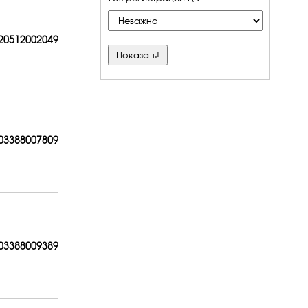
20512
002049
03388
007809
03388
009389