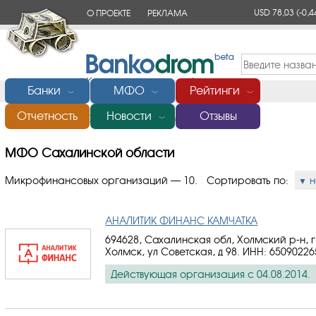
USD 78,03
(-0,4
О ПРОЕКТЕ
РЕКЛАМА
КОНТАКТЫ
Банки
МФО
Рейтинги
﹀
﹀
﹀
Отчетность
Новости
Отзывы
Главная
/
МФО Сахалинской области
﹀
МФО Сахалинской области
Микрофинансовых организаций — 10.
Сортировать по:
н
АНАЛИТИК ФИНАНС КАМЧАТКА
694628, Сахалинская обл, Холмский р-н, г
Холмск, ул Советская, д 98.
ИНН: 65090226
Действующая организация с 04.08.2014.