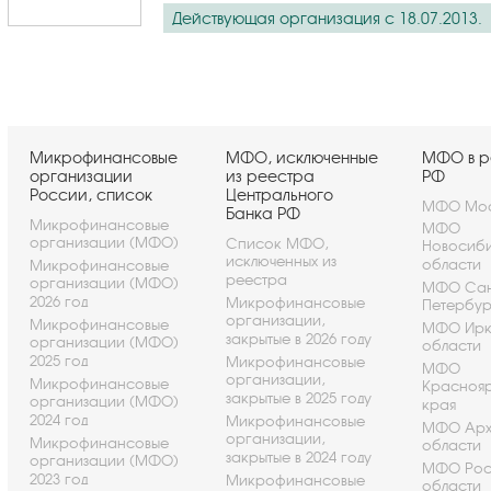
Действующая организация с 18.07.2013.
Микрофинансовые
МФО, исключенные
МФО в р
организации
из реестра
РФ
России, список
Центрального
МФО Мос
Банка РФ
Микрофинансовые
МФО
организации (МФО)
Список МФО,
Новосиб
исключенных из
области
Микрофинансовые
реестра
организации (МФО)
МФО Сан
2026 год
Микрофинансовые
Петербу
организации,
Микрофинансовые
МФО Ирк
закрытые в 2026 году
организации (МФО)
области
2025 год
Микрофинансовые
МФО
организации,
Микрофинансовые
Красноя
закрытые в 2025 году
организации (МФО)
края
2024 год
Микрофинансовые
МФО Арх
организации,
Микрофинансовые
области
закрытые в 2024 году
организации (МФО)
МФО Рос
2023 год
Микрофинансовые
области