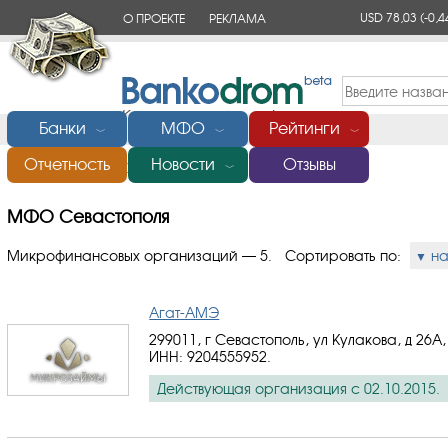
USD 78,03
(-0,4
О ПРОЕКТЕ
РЕКЛАМА
КОНТАКТЫ
Банки
МФО
Рейтинги
﹀
﹀
﹀
Отчетность
Новости
Отзывы
Главная
/
МФО Севастополя
﹀
МФО Севастополя
Микрофинансовых организаций — 5.
Сортировать по:
н
Агат-АМЭ
299011, г Севастополь, ул Кулакова, д 26А,
ИНН: 9204555952
.
Действующая организация с 02.10.2015.