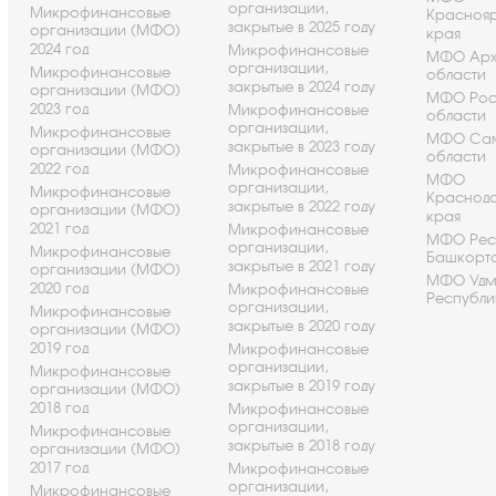
организации,
Микрофинансовые
Красноя
закрытые в 2025 году
организации (МФО)
края
2024 год
Микрофинансовые
МФО Арх
организации,
Микрофинансовые
области
закрытые в 2024 году
организации (МФО)
МФО Рос
2023 год
Микрофинансовые
области
организации,
Микрофинансовые
МФО Са
закрытые в 2023 году
организации (МФО)
области
2022 год
Микрофинансовые
МФО
организации,
Микрофинансовые
Краснод
закрытые в 2022 году
организации (МФО)
края
2021 год
Микрофинансовые
МФО Рес
организации,
Микрофинансовые
Башкорт
закрытые в 2021 году
организации (МФО)
МФО Удм
2020 год
Микрофинансовые
Республи
организации,
Микрофинансовые
закрытые в 2020 году
организации (МФО)
2019 год
Микрофинансовые
организации,
Микрофинансовые
закрытые в 2019 году
организации (МФО)
2018 год
Микрофинансовые
организации,
Микрофинансовые
закрытые в 2018 году
организации (МФО)
2017 год
Микрофинансовые
организации,
Микрофинансовые