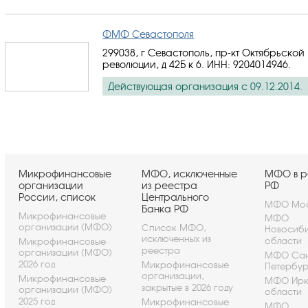
ФМФ Севастополя
299038, г Севастополь, пр-кт Октябрьской
революции, д 42Б к 6.
ИНН: 9204014946
.
Действующая организация с 09.12.2014.
Микрофинансовые
МФО, исключенные
МФО в р
организации
из реестра
РФ
России, список
Центрального
МФО Мос
Банка РФ
Микрофинансовые
МФО
организации (МФО)
Список МФО,
Новосиб
исключенных из
области
Микрофинансовые
реестра
организации (МФО)
МФО Сан
2026 год
Микрофинансовые
Петербу
организации,
Микрофинансовые
МФО Ирк
закрытые в 2026 году
организации (МФО)
области
2025 год
Микрофинансовые
МФО