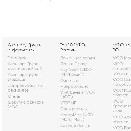
Авангард Групп -
Топ 10 МФО
МФО в р
информация
России
РФ
Реквизиты
Домашние деньги
МФО Мос
Авангард Групп -
Деньги Сразу
МФО
официальный сайт
Новосиб
MigCredit (МФО
области
"МигКредит")
Авангард Групп -
владельцы
МФО Сан
Финотдел
Петербу
История изменения
Микрофинанс
реквизитов
МФО Ирк
VIVA Деньги (МФК
области
Отзывы
"ЦФП")
МФО
Форум о банках и
УГФПМП
Красноя
МФО
Срочноденьги
края
MoneyMan (МФК
МФО Арх
"Мани Мен")
области
Выручай Деньги
МФО Рос