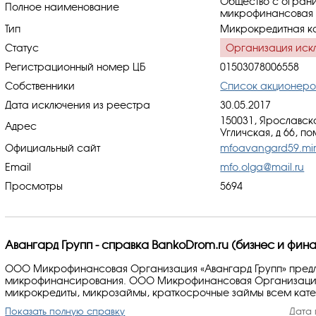
Общество с ограни
Полное наименование
микрофинансовая о
Тип
Микрокредитная к
Статус
Организация иск
Регистрационный номер ЦБ
01503078006558
Собственники
Список акционеро
Дата исключения из реестра
30.05.2017
150031, Ярославска
Адрес
Угличская, д 66, по
Официальный сайт
mfoavangard59.mir
Email
mfo.olga@mail.ru
Просмотры
5694
Авангард Групп - справка BankoDrom.ru (бизнес и фин
ООО Микрофинансовая Организация «Авангард Групп» предла
микрофинансирования. ООО Микрофинансовая Организация 
микрокредиты, микрозаймы, краткосрочные займы всем кате
Показать полную справку
Дата 