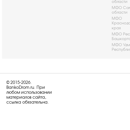
области
МФО Са
области
МФО
Краснод
края
МФО Рес
Башкорт
МФО Удм
Республи
© 2015-2026.
BankoDrom.ru. При
любом использовании
материалов сайта,
ссылка обязательна.