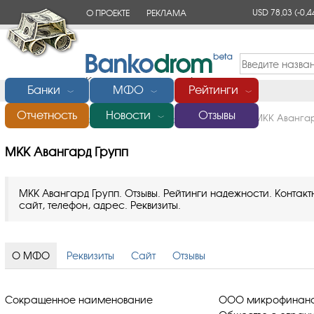
USD 78,03
(-0,4
О ПРОЕКТЕ
РЕКЛАМА
КОНТАКТЫ
Банки
МФО
Рейтинги
﹀
﹀
﹀
Отчетность
Новости
Отзывы
Главная
/
Микрофинансовые организации (МФО)
/
МКК Авангар
﹀
МКК Авангард Групп
МКК Авангард Групп. Отзывы. Рейтинги надежности. Конта
сайт, телефон, адрес. Реквизиты.
О МФО
Реквизиты
Сайт
Отзывы
Сокращенное наименование
ООО микрофинансо