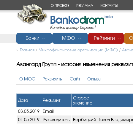
О ПРОЕКТЕ
РЕКЛАМА
КОНТАКТЫ
Банки
МФО
Рейтинги
О
﹀
﹀
﹀
Главная
/
Микрофинансовые организации (МФО)
/
Аванг
Авангард Групп - история изменения реквизи
О МФО
Реквизиты
Сайт
Отзывы
Старое
Дата
Реквизит
значение
03.05.2019
Email
01.05.2019
Руководитель
Вербицкий Павел Владимир