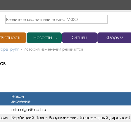
тчетность
Новости
Отзывы
Форум
﹀
ард Групп
/
История изменения реквизитов
тов
Новое
значение
mfo.olga@mail.ru
ович
Вербицкий Павел Владимирович (генеральный директор)