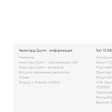
Авангард Групп - информация
Топ 10 
Реквизиты
Домашние
Авангард Групп - официальный сайт
Деньги С
Авангард Групп - владельцы
MigCredi
История изменения реквизитов
Финотдел
Отзывы
Микрофи
Форум о банках и МФО
VIVA Ден
УГФПМП
Срочноде
MoneyMan
Выручай 