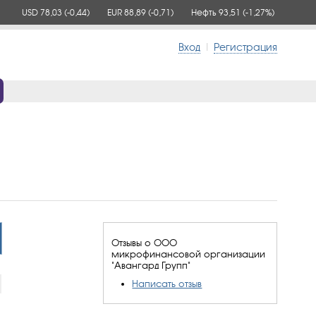
USD 78,03
(-0,44)
EUR 88,89
(-0,71)
Нефть 93,51
(-1,27%)
Вход
|
Регистрация
Отзывы о ООО
микрофинансовой организации
"Авангард Групп"
Написать отзыв