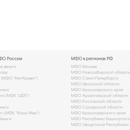
МФО России
МФО в регионах РФ
 деньги
МФО Москвы
разу
МФО Новосибирской област
t (МФО "МигКредит")
МФО Санкт-Петербурга
МФО Иркутской области
нанс
МФО Красноярского края
ьги (МФК "ЦФП")
МФО Архангельской области
МФО Ростовской области
ньги
МФО Самарской области
 (МФК "Мани Мен")
МФО Краснодарского края
Деньги
МФО Республики Башкортост
МФО Удмуртской Республики