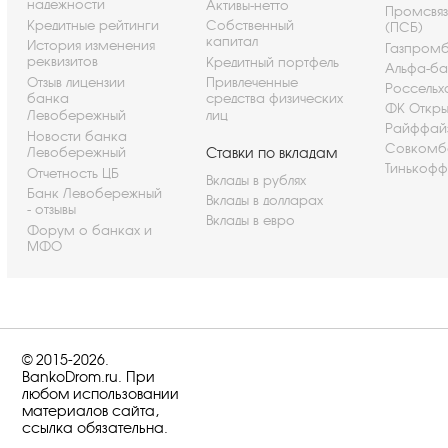
надежности
Активы-нетто
Промсвя
Кредитные рейтинги
Собственный
(ПСБ)
капитал
История изменения
Газпром
реквизитов
Кредитный портфель
Альфа-ба
Отзыв лицензии
Привлеченные
Россельх
банка
средства физических
ФК Откры
Левобережный
лиц
Райффай
Новости банка
Совкомб
Левобережный
Ставки по вкладам
Тинькофф
Отчетность ЦБ
Вклады в рублях
Банк Левобережный
Вклады в долларах
- отзывы
Вклады в евро
Форум о банках и
МФО
© 2015-2026.
BankoDrom.ru. При
любом использовании
материалов сайта,
ссылка обязательна.