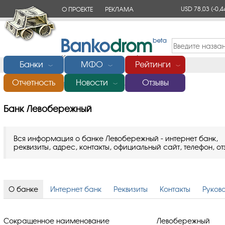
USD 78,03
(-0,4
О ПРОЕКТЕ
РЕКЛАМА
КОНТАКТЫ
Банки
МФО
Рейтинги
﹀
﹀
﹀
Отчетность
Новости
Отзывы
Главная
/
Банки России
/
Банк Левобережный
﹀
Банк Левобережный
Вся информация о банке Левобережный - интернет банк,
реквизиты, адрес, контакты, официальный сайт, телефон, от
О банке
Интернет банк
Реквизиты
Контакты
Руков
Сокращенное наименование
Левобережный