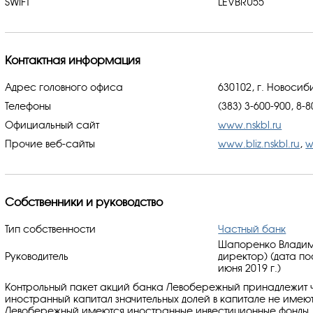
SWIFT
LEVBRU55
Контактная информация
Адрес головного офиса
630102, г. Новосиби
Телефоны
(383) 3-600-900, 8-
Официальный сайт
www.nskbl.ru
Прочие веб-сайты
www.bliz.nskbl.ru
,
w
Собственники и руководство
Тип собственности
Частный банк
Шапоренко Владим
Руководитель
директор) (дата п
июня 2019 г.)
Контрольный пакет акций банка Левобережный принадлежит 
иностранный капитал значительных долей в капитале не имею
Левобережный имеются иностранные инвестиционные фонды.