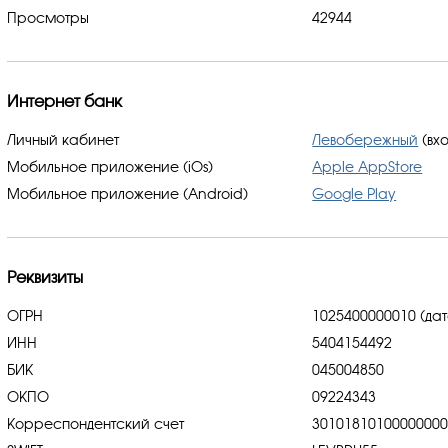
Просмотры
42944
Интернет банк
Личный кабинет
Левобережный
(вхо
Мобильное приложение (iOs)
Apple AppStore
Мобильное приложение (Android)
Google Play
Реквизиты
ОГРН
1025400000010 (дат
ИНН
5404154492
БИК
045004850
ОКПО
09224343
Корреспондентский счет
3010181010000000