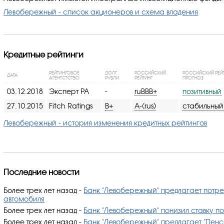
Левобережный - список акционеров и схема владения
Кредитные рейтинги
РЕЙТИНГОВОЕ
ДОЛГ.,
РОССИЙСКИЙ
РОССИЙСКИЙ РЕЙТ
ДАТА
АГЕНТСТСТВО
РУБЛИ
РЕЙТИНГ
ПРОГНОЗ
03.12.2018
Эксперт РА
-
ruBBB+
позитивный
27.10.2015
Fitch Ratings
B+
A-(rus)
стабильный
Левобережный - история изменения кредитных рейтингов
Последние новости
Более трех лет назад
-
Банк "Левобережный" предлагает потре
автомобиля
Более трех лет назад
-
Банк "Левобережный" понизил ставку п
Более трех лет назад
-
Банк "Левобережный" предлагает "Пенс