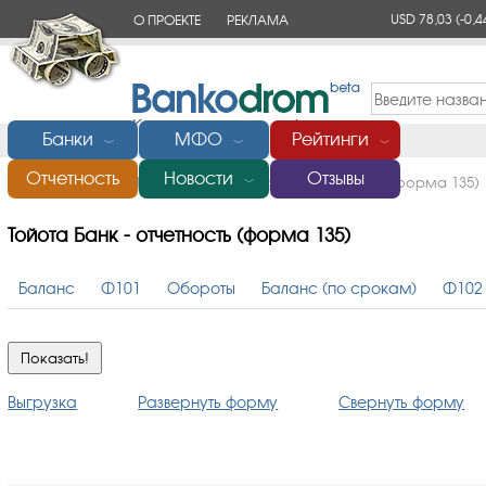
USD 78,03
(-0,4
О ПРОЕКТЕ
РЕКЛАМА
КОНТАКТЫ
Банки
МФО
Рейтинги
﹀
﹀
﹀
Отчетность
Новости
Отзывы
Главная
/
Банки России
/
Тойота Банк
/
Отчетность (форма 135)
﹀
Тойота Банк - отчетность (форма 135)
Баланс
Ф101
Обороты
Баланс (по срокам)
Ф102
Выгрузка
Развернуть форму
Свернуть форму