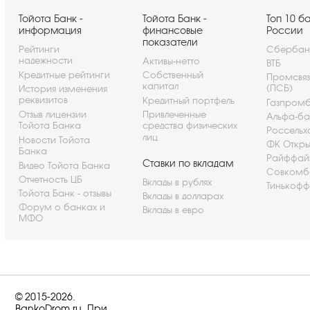
Тойота Банк -
Тойота Банк -
Топ 10 б
информация
финансовые
России
показатели
Рейтинги
Сбербан
надежности
Активы-нетто
ВТБ
Кредитные рейтинги
Собственный
Промсвя
капитал
(ПСБ)
История изменения
реквизитов
Кредитный портфель
Газпром
Отзыв лицензии
Привлеченные
Альфа-ба
Тойота Банка
средства физических
Россельх
лиц
Новости Тойота
ФК Откры
Банка
Райффай
Ставки по вкладам
Видео Тойота Банка
Совкомб
Отчетность ЦБ
Вклады в рублях
Тинькофф
Тойота Банк - отзывы
Вклады в долларах
Форум о банках и
Вклады в евро
МФО
© 2015-2026.
BankoDrom.ru. При