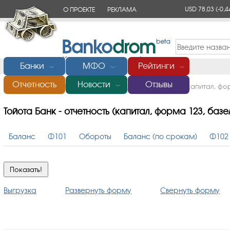
USD 78,03
(-0,4
О ПРОЕКТЕ
РЕКЛАМА
КОНТАКТЫ
Банки
МФО
Рейтинги
﹀
﹀
﹀
Отчетность
Новости
Отзывы
Главная
/
Банки России
/
Тойота Банк
/
Отчетность (капитал, фор
﹀
Тойота Банк - отчетность (капитал, форма 123, базель
Баланс
Ф101
Обороты
Баланс (по срокам)
Ф102
Выгрузка
Развернуть форму
Свернуть форму