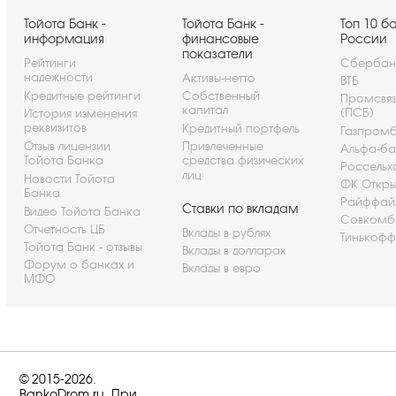
Тойота Банк -
Тойота Банк -
Топ 10 б
информация
финансовые
России
показатели
Рейтинги
Сбербан
надежности
Активы-нетто
ВТБ
Кредитные рейтинги
Собственный
Промсвя
капитал
(ПСБ)
История изменения
реквизитов
Кредитный портфель
Газпром
Отзыв лицензии
Привлеченные
Альфа-ба
Тойота Банка
средства физических
Россельх
лиц
Новости Тойота
ФК Откры
Банка
Райффай
Ставки по вкладам
Видео Тойота Банка
Совкомб
Отчетность ЦБ
Вклады в рублях
Тинькофф
Тойота Банк - отзывы
Вклады в долларах
Форум о банках и
Вклады в евро
МФО
© 2015-2026.
BankoDrom.ru. При