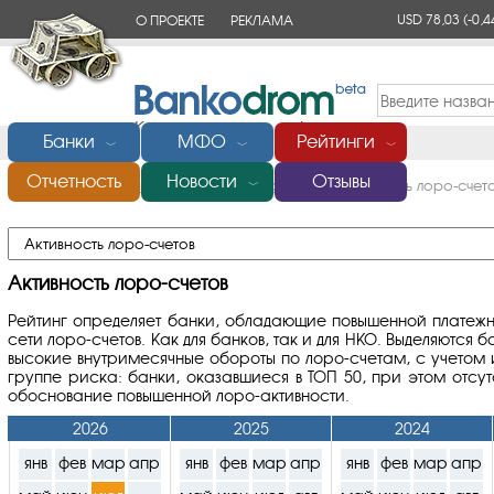
USD 78,03
(-0,4
О ПРОЕКТЕ
РЕКЛАМА
КОНТАКТЫ
Банки
МФО
Рейтинги
﹀
﹀
﹀
Отчетность
Новости
Отзывы
Главная
/
Рейтинг банков по надежности
/
Активность лоро-счет
﹀
Активность лоро-счетов
Рейтинг определяет банки, обладающие повышенной платежн
сети лоро-счетов. Как для банков, так и для НКО. Выделяютс
высокие внутримесячные обороты по лоро-счетам, с учетом 
группе риска: банки, оказавшиеся в ТОП 50, при этом отсу
обоснование повышенной лоро-активности.
2026
2025
2024
янв
фев
мар
апр
янв
фев
мар
апр
янв
фев
мар
апр