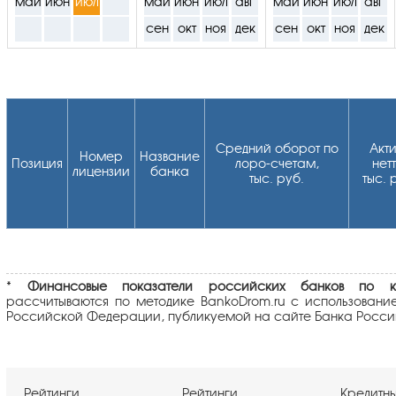
май
июн
июл
май
июн
июл
авг
май
июн
июл
авг
сен
окт
ноя
дек
сен
окт
ноя
дек
Cредний оборот по
Акт
Номер
Название
Позиция
лоро-счетам,
нетт
лицензии
банка
тыс. руб.
тыс. 
*
Финансовые показатели российских банков по кл
рассчитываются по методике BankoDrom.ru с использовани
Российской Федерации, публикуемой на сайте Банка Росси
Рейтинги
Рейтинги
Кредитн