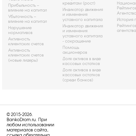
кредитам (рост)
Национа
Прибыльность –
Рейтинго
Индикатор движения
влияние на капитал
Агентств
и изменения
Убыточность –
уставного капитала
История 
влияние на капитал
Рейтинго
Индикатор движения
Нарушение
агентств
и изменения
нормативов
уставного капитала
Активность
- сокращение
клиентских счетов
Помощь
Активность
акционеров
клиентских счетов
Доля активов в виде
(новые лидеры)
кассовых остатков
Доля активов в виде
кассовых остатков
(среди банков)
© 2015-2026.
BankoDrom.ru. При
любом использовании
материалов сайта,
ссылка обязательна.