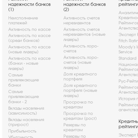
надежности банков
надежности банков
рейтинг
(1)
(2)
Аналитич
Кредитно
Неисполнение
Активность счетов
платежей
нерезидентов
Рейтинго
Агентств
Активность по кассе
Активность счетов
нерезидентов (новые
Эксперт 
Активность по кассе
лидеры)
(среди банков)
Fitch Rati
Активность лоро-
Активность по кассе
Moody's I
счетов
(новые лидеры)
Service
Активность лоро-
Активность по кассе
Standard 
счетов (новые
(банки - новые
Национа
лидеры)
лидеры)
Рейтинго
Доля кредитного
Агентств
Самые
портфеля
привлекающие
Рус-Рейт
банки
Доля кредитного
Рейтинго
портфеля (новые
Самые
Агентств
лидеры)
привлекающие
История 
банки - 2
Просрочка по
Рейтинго
кредитам
Вклады населения
агентств
(зависимость)
Просрочка по
кредитам (рост)
Вклады населения
Кредитн
(прирост)
Резервы по
рейтинг
кредитам
Прибыльность
Эксперт 
Резервы по
Убыточность